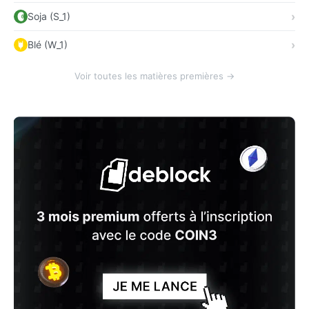
Soja (S_1)
Blé (W_1)
Voir toutes les matières premières →