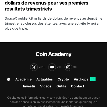
dollars de revenus pour ses premiers
résultats trimestriels
SpaceX publie 7,8 milliards de dollars de revenus au deuxième
trimestre, au-dessus des attentes, avec une activité IA qui a
plus que triplé.
Coin Academy
201K
21K
3K
🏠︎
Académie
Actualités
Crypto
Airdrops
✦
Investir
Vidéos
Outils
Contact
Ce site et les informations qui y sont publiées ne constituent en aucun
cas des conseils en investissement ni une incitation quelconque à
acheter ou vendre des instruments financiers.