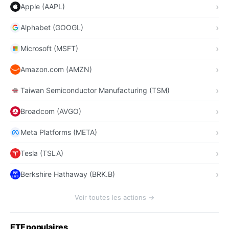
Apple (AAPL)
Alphabet (GOOGL)
Microsoft (MSFT)
Amazon.com (AMZN)
Taiwan Semiconductor Manufacturing (TSM)
Broadcom (AVGO)
Meta Platforms (META)
Tesla (TSLA)
Berkshire Hathaway (BRK.B)
Voir toutes les actions →
ETF populaires