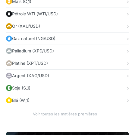
Maïs (C_1)
Pétrole WTI (WTI/USD)
Or (XAU/USD)
Gaz naturel (NG/USD)
Palladium (XPD/USD)
Platine (XPT/USD)
Argent (XAG/USD)
Soja (S_1)
Blé (W_1)
Voir toutes les matières premières →