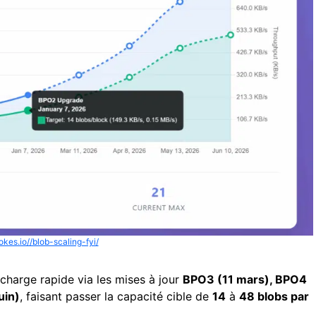
tokes.io//blob-scaling-fyi/
harge rapide via les mises à jour
BPO3 (11 mars), BPO4
uin)
, faisant passer la capacité cible de
14
à
48 blobs par