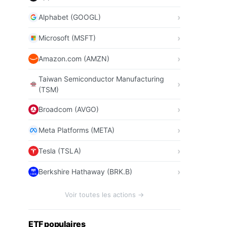
Alphabet (GOOGL)
Microsoft (MSFT)
Amazon.com (AMZN)
Taiwan Semiconductor Manufacturing
(TSM)
Broadcom (AVGO)
Meta Platforms (META)
Tesla (TSLA)
Berkshire Hathaway (BRK.B)
Voir toutes les actions →
ETF populaires