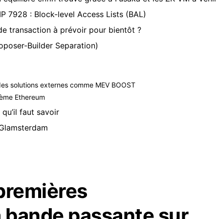
P 7928 : Block-level Access Lists (BAL)
e transaction à prévoir pour bientôt ?
roposer-Builder Separation)
 des solutions externes comme MEV BOOST
stème Ethereum
qu’il faut savoir
t Glamsterdam
 premières
a bande passante sur