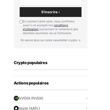
S'inscrire ›
En cochant cette case, vous confirmez
avoir lu et accepté nos
conditions
d'utilisation
concernant le traitement des
données soumises via ce formulaire.
En savoir plus sur notre newsletter crypto →
Crypto populaires
Actions populaires
NVIDIA (NVDA)
Apple (AAPL)