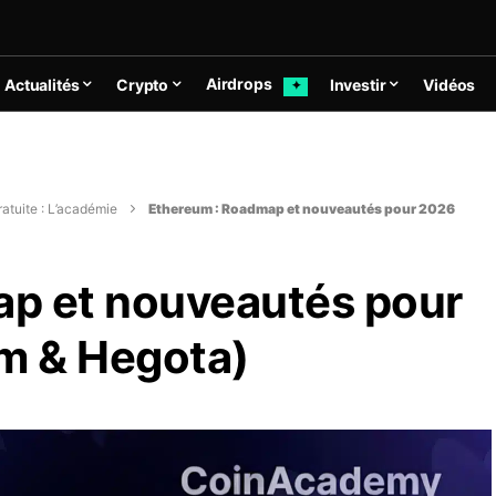
Airdrops
Actualités
Crypto
Investir
Vidéos
✦
atuite : L’académie
Ethereum : Roadmap et nouveautés pour 2026
p et nouveautés pour
m & Hegota)