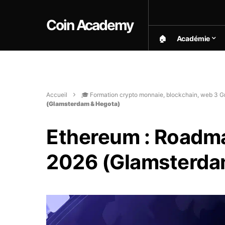
Coin Academy
🏠︎
Académie
Accueil
🎓 Formation crypto monnaie, blockchain, web 3 Gr
(Glamsterdam & Hegota)
Ethereum : Roadma
2026 (Glamsterda