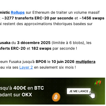
mistic
Rollups
sur Ethereum de traiter un volume massif
t ~
3277 transferts ERC-20 par seconde
et ~
1456 swaps
ui restent des approximations théoriques basées sur
usaka
du
3 décembre 2025
(limitée à 6 blobs), les
sferts ERC-20
et
182 swaps
par seconde !
reum Fusaka jusqu’à
BPO6
le
10 juin 2026
multipliera
eau via ses
Layer 2
en seulement six mois !