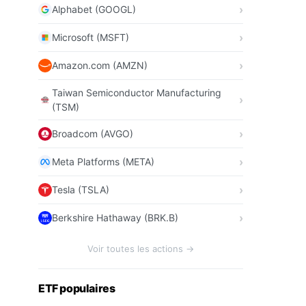
Alphabet (GOOGL)
Microsoft (MSFT)
Amazon.com (AMZN)
Taiwan Semiconductor Manufacturing
(TSM)
Broadcom (AVGO)
Meta Platforms (META)
Tesla (TSLA)
Berkshire Hathaway (BRK.B)
Voir toutes les actions →
ETF populaires