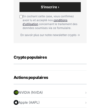
S'inscrire ›
En cochant cette case, vous confirmez
avoir lu et accepté nos
conditions
d'utilisation
concernant le traitement des
données soumises via ce formulaire.
En savoir plus sur notre newsletter crypto →
Crypto populaires
Actions populaires
NVIDIA (NVDA)
Apple (AAPL)