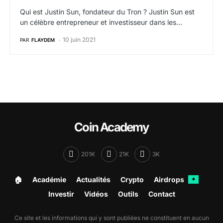
Qui est Justin Sun, fondateur du Tron ? Justin Sun est
un célèbre entrepreneur et investisseur dans les…
10 juin 2021
PAR
FLAYDEM
Coin Academy
201K
21K
3K
🏠︎
Académie
Actualités
Crypto
Airdrops
✦
Investir
Vidéos
Outils
Contact
Ce site et les informations qui y sont publiées ne constituent en aucun