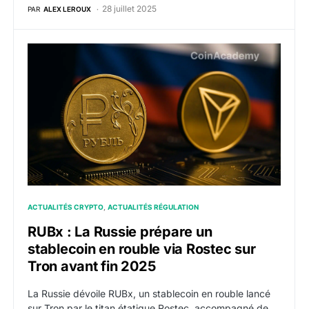
28 juillet 2025
PAR
ALEX LEROUX
RUBx : La Russie prépare un stablecoin en rouble via 
ACTUALITÉS CRYPTO
ACTUALITÉS RÉGULATION
RUBx : La Russie prépare un
stablecoin en rouble via Rostec sur
Tron avant fin 2025
La Russie dévoile RUBx, un stablecoin en rouble lancé
sur Tron par le titan étatique Rostec, accompagné de