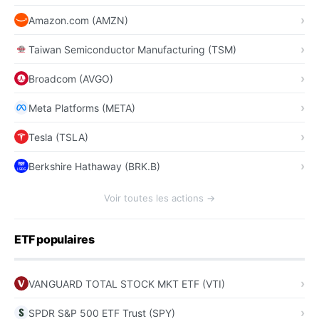
Amazon.com (AMZN)
Taiwan Semiconductor Manufacturing (TSM)
Broadcom (AVGO)
Meta Platforms (META)
Tesla (TSLA)
Berkshire Hathaway (BRK.B)
Voir toutes les actions →
ETF populaires
VANGUARD TOTAL STOCK MKT ETF (VTI)
SPDR S&P 500 ETF Trust (SPY)