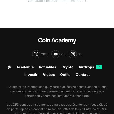
Voir toutes les matières premières →
Coin Academy
201K
21K
3K
🏠︎
Académie
Actualités
Crypto
Airdrops
✦
Investir
Vidéos
Outils
Contact
Ce site et les informations qui y sont publiées ne constituent en aucun
cas des conseils en investissement ni une incitation quelconque à
acheter ou vendre des instruments financiers.
Les CFD sont des instruments complexes et présentent un risque élevé
de perte rapide en capital en raison de l'effet de levier. Entre 74 et 89 %
des comptes de clients de détail perdent de l'argent lors de la