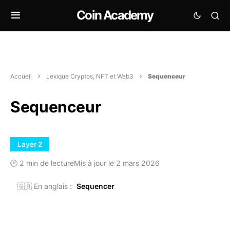
Coin Academy
Accueil
Lexique Cryptos, NFT et Web3
Sequenceur
Sequenceur
Layer 2
🕑 2 min de lecture
Mis à jour le 2 mars 2026
🇬🇧 En anglais :
Sequencer