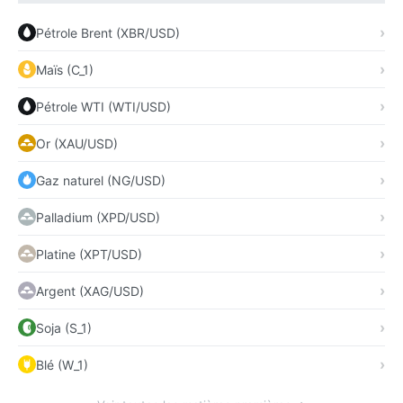
Pétrole Brent (XBR/USD)
Maïs (C_1)
Pétrole WTI (WTI/USD)
Or (XAU/USD)
Gaz naturel (NG/USD)
Palladium (XPD/USD)
Platine (XPT/USD)
Argent (XAG/USD)
Soja (S_1)
Blé (W_1)