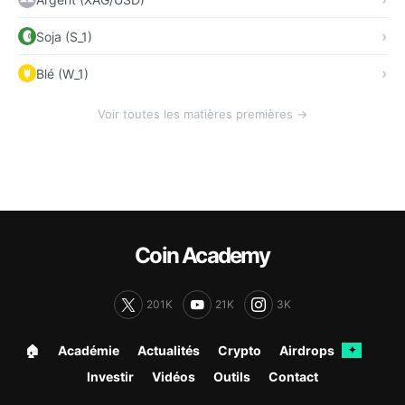
Soja (S_1)
Blé (W_1)
Voir toutes les matières premières →
Coin Academy
201K
21K
3K
🏠︎
Académie
Actualités
Crypto
Airdrops
✦
Investir
Vidéos
Outils
Contact