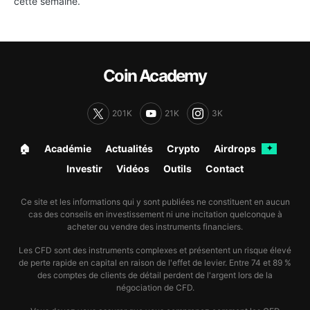
cette semaine.
Coin Academy
201K
21K
3K
🏠︎
Académie
Actualités
Crypto
Airdrops
✦
Investir
Vidéos
Outils
Contact
Ce site et les informations qui y sont publiées ne constituent en aucun
cas des conseils en investissement ni une incitation quelconque à
acheter ou vendre des instruments financiers.
Les CFD sont des instruments complexes et présentent un risque élevé
de perte rapide en capital en raison de l'effet de levier. Entre 74 et 89 %
des comptes de clients de détail perdent de l'argent lors de la
négociation de CFD.