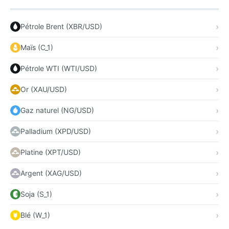
Pétrole Brent (XBR/USD)
Maïs (C_1)
Pétrole WTI (WTI/USD)
Or (XAU/USD)
Gaz naturel (NG/USD)
Palladium (XPD/USD)
Platine (XPT/USD)
Argent (XAG/USD)
Soja (S_1)
Blé (W_1)