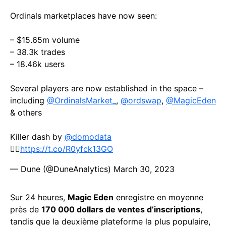
Ordinals marketplaces have now seen:
– $15.65m volume
– 38.3k trades
– 18.46k users
Several players are now established in the space –
including
@OrdinalsMarket_
,
@ordswap
,
@MagicEden
& others
Killer dash by
@domodata
🧙‍♂️
https://t.co/R0yfck13GO
— Dune (@DuneAnalytics)
March 30, 2023
Sur 24 heures,
Magic Eden
enregistre en moyenne
près de
170 000 dollars de ventes d’inscriptions
,
tandis que la deuxième plateforme la plus populaire,