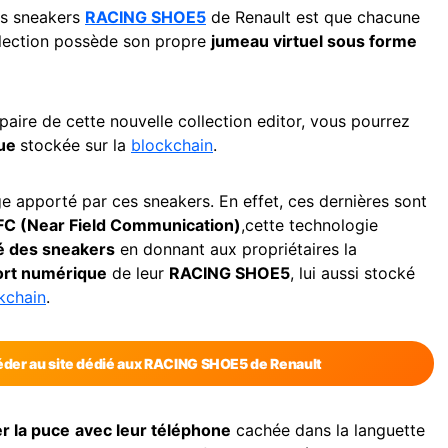
les sneakers
RACING SHOE5
de Renault est que chacune
llection possède son propre
jumeau virtuel sous forme
paire de cette nouvelle collection editor, vous pourrez
que
stockée sur la
blockchain
.
ge apporté par ces sneakers. En effet, ces dernières sont
FC (Near Field Communication)
,cette technologie
ité des sneakers
en donnant aux propriétaires la
rt numérique
de leur
RACING SHOE5
, lui aussi stocké
kchain
.
céder au site dédié aux RACING SHOE5 de Renault
r la puce
avec leur téléphone
cachée dans la languette