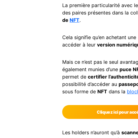
La première particularité avec 
des paires présentes dans la co
de
NFT
.
Cela signifie qu’en achetant une 
accéder à leur
version numéri
Mais ce n’est pas le seul avanta
également munies d’une
puce N
permet de
certifier l’authentic
possibilité d’accéder au
passepo
sous forme de
NFT
dans la
bloc
Cliquez ici pour ac
Les holders n’auront qu’à
scanne