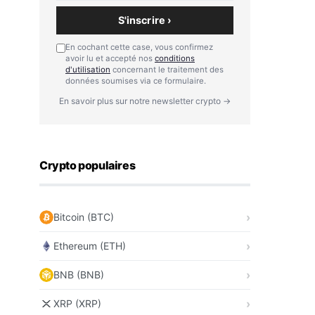
S'inscrire ›
En cochant cette case, vous confirmez
avoir lu et accepté nos
conditions
d'utilisation
concernant le traitement des
données soumises via ce formulaire.
En savoir plus sur notre newsletter crypto →
Crypto populaires
Bitcoin (BTC)
Ethereum (ETH)
BNB (BNB)
XRP (XRP)