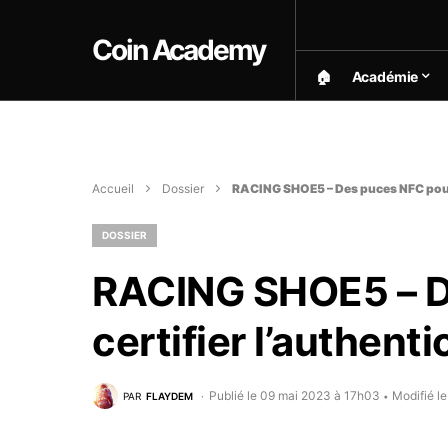
Coin Academy
🏠︎
Académie
Accueil
Dossier
RACING SHOE5 – Des puces NFC pour c
DOSSIER
RACING SHOE5 – D
certifier l’authent
Publié le 09 mai 2023 à 17h03
Modifié l
PAR
FLAYDEM
•