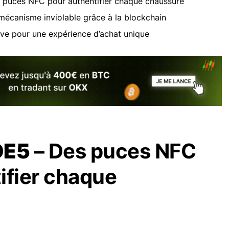
puces NFC pour authentifier chaque chaussure
mécanisme inviolable grâce à la blockchain
ve pour une expérience d’achat unique
OE5
– Des puces NFC
ifier chaque