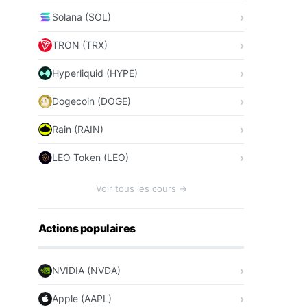
Solana (SOL)
TRON (TRX)
Hyperliquid (HYPE)
Dogecoin (DOGE)
Rain (RAIN)
LEO Token (LEO)
Voir tous les cours →
Actions populaires
NVIDIA (NVDA)
Apple (AAPL)