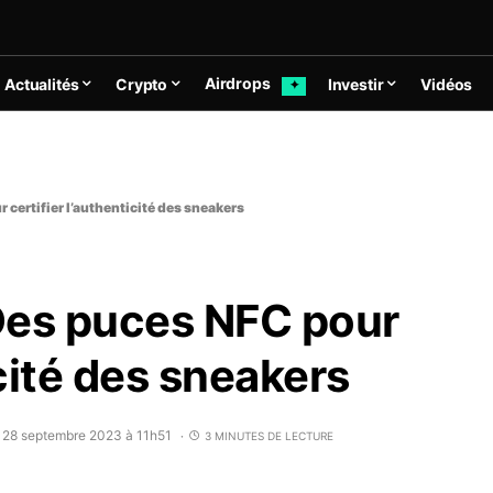
Airdrops
Actualités
Crypto
Investir
Vidéos
✦
ertifier l’authenticité des sneakers
es puces NFC pour
icité des sneakers
e 28 septembre 2023 à 11h51
3 MINUTES DE LECTURE