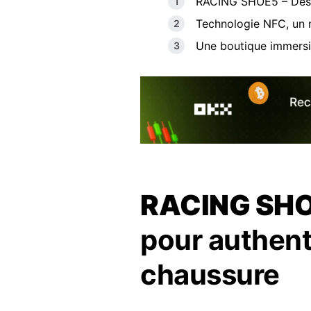
RACING SHOE5 – Des 
Technologie NFC, un 
Une boutique immersi
RACING SH
pour authent
chaussure