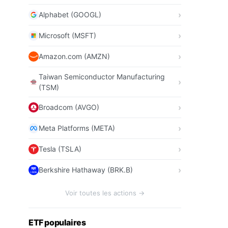
Alphabet (GOOGL)
Microsoft (MSFT)
Amazon.com (AMZN)
Taiwan Semiconductor Manufacturing
(TSM)
Broadcom (AVGO)
Meta Platforms (META)
Tesla (TSLA)
Berkshire Hathaway (BRK.B)
Voir toutes les actions →
ETF populaires