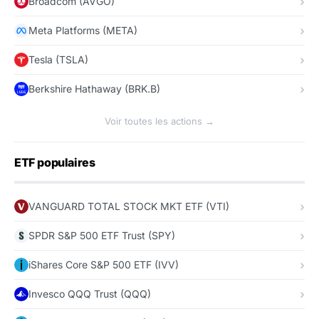
Broadcom (AVGO)
Meta Platforms (META)
Tesla (TSLA)
Berkshire Hathaway (BRK.B)
Voir toutes les actions →
ETF populaires
VANGUARD TOTAL STOCK MKT ETF (VTI)
SPDR S&P 500 ETF Trust (SPY)
iShares Core S&P 500 ETF (IVV)
Invesco QQQ Trust (QQQ)