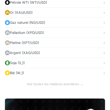
Pétrole WTI (WTI/USD)
Or (XAU/USD)
Gaz naturel (NG/USD)
Palladium (XPD/USD)
Platine (XPT/USD)
Argent (XAG/USD)
Soja (S_1)
Blé (W_1)
Voir toutes les matières premières →