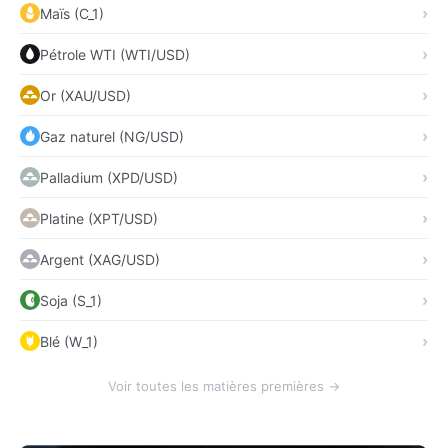
Maïs (C_1)
Pétrole WTI (WTI/USD)
Or (XAU/USD)
Gaz naturel (NG/USD)
Palladium (XPD/USD)
Platine (XPT/USD)
Argent (XAG/USD)
Soja (S_1)
Blé (W_1)
Voir toutes les matières premières →