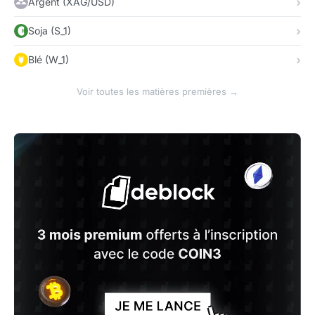
Argent (XAG/USD)
Soja (S_1)
Blé (W_1)
Voir toutes les matières premières →