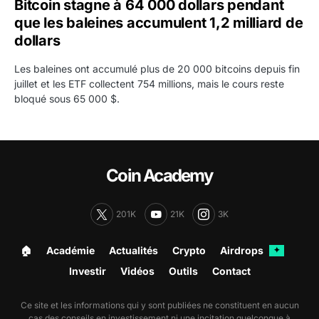
Bitcoin stagne à 64 000 dollars pendant
que les baleines accumulent 1,2 milliard de
dollars
Les baleines ont accumulé plus de 20 000 bitcoins depuis fin
juillet et les ETF collectent 754 millions, mais le cours reste
bloqué sous 65 000 $.
Coin Academy
201K
21K
3K
🏠︎
Académie
Actualités
Crypto
Airdrops
✦
Investir
Vidéos
Outils
Contact
Ce site et les informations qui y sont publiées ne constituent en aucun
cas des conseils en investissement ni une incitation quelconque à