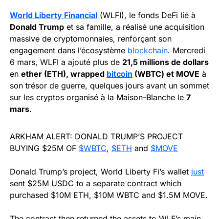
World Liberty Financial
(WLFI), le fonds DeFi lié à
Donald Trump
et sa famille, a réalisé une acquisition
massive de cryptomonnaies, renforçant son
engagement dans l’écosystème
blockchain
. Mercredi
6 mars, WLFI a ajouté plus de
21,5 millions de dollars
en
ether (ETH), wrapped
bitcoin
(WBTC) et MOVE
à
son trésor de guerre, quelques jours avant un sommet
sur les cryptos organisé à la Maison-Blanche le
7
mars
.
ARKHAM ALERT: DONALD TRUMP’S PROJECT
BUYING $25M OF
$WBTC
,
$ETH
and
$MOVE
Donald Trump’s project, World Liberty Fi’s wallet
just
sent $25M USDC to a separate contract which
purchased $10M ETH, $10M WBTC and $1.5M MOVE.
The contract then returned the assets to WLF’s main