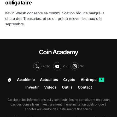
obligataire
Kevin Warsh conserve sa communication réduite malgré la
chute des Treasuries, et se dit prêt à relever les taux dès
septembre.
Coin Academy
201K
21K
3K
🏠︎
Académie
Actualités
Crypto
Airdrops
✦
Investir
Vidéos
Outils
Contact
Ce site et les informations qui y sont publiées ne constituent en aucun
cas des conseils en investissement ni une incitation quelconque à
acheter ou vendre des instruments financiers.