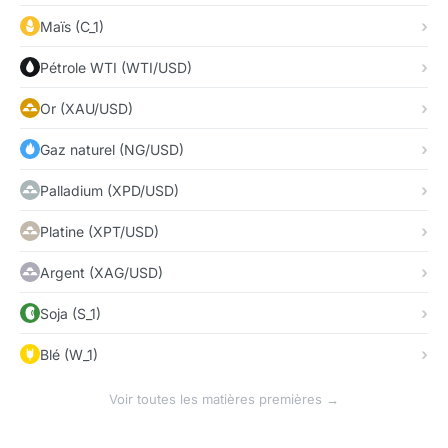
Maïs (C_1)
Pétrole WTI (WTI/USD)
Or (XAU/USD)
Gaz naturel (NG/USD)
Palladium (XPD/USD)
Platine (XPT/USD)
Argent (XAG/USD)
Soja (S_1)
Blé (W_1)
Voir toutes les matières premières →