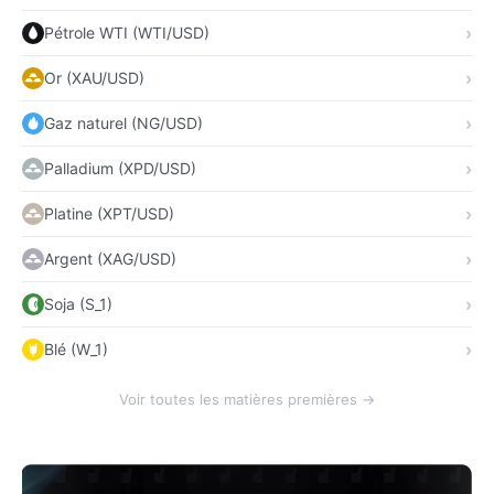
Pétrole WTI (WTI/USD)
Or (XAU/USD)
Gaz naturel (NG/USD)
Palladium (XPD/USD)
Platine (XPT/USD)
Argent (XAG/USD)
Soja (S_1)
Blé (W_1)
Voir toutes les matières premières →