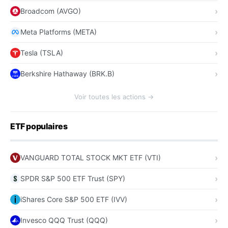
Broadcom (AVGO)
Meta Platforms (META)
Tesla (TSLA)
Berkshire Hathaway (BRK.B)
Voir toutes les actions →
ETF populaires
VANGUARD TOTAL STOCK MKT ETF (VTI)
SPDR S&P 500 ETF Trust (SPY)
iShares Core S&P 500 ETF (IVV)
Invesco QQQ Trust (QQQ)