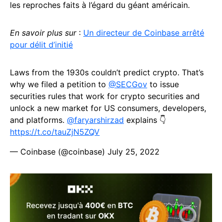
les reproches faits à l’égard du géant américain.
En savoir plus sur
:
Un directeur de Coinbase arrêté
pour délit d’initié
Laws from the 1930s couldn’t predict crypto. That’s
why we filed a petition to
@SECGov
to issue
securities rules that work for crypto securities and
unlock a new market for US consumers, developers,
and platforms.
@faryarshirzad
explains 👇
https://t.co/tauZjN5ZQV
— Coinbase (@coinbase)
July 25, 2022