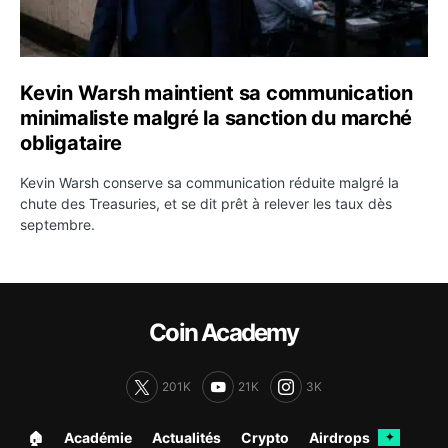
Kevin Warsh maintient sa communication
minimaliste malgré la sanction du marché
obligataire
Kevin Warsh conserve sa communication réduite malgré la
chute des Treasuries, et se dit prêt à relever les taux dès
septembre.
Coin Academy
201K
21K
3K
🏠︎
Académie
Actualités
Crypto
Airdrops
✦