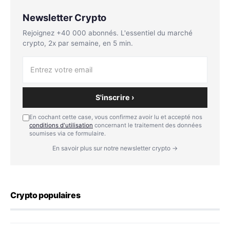
Newsletter Crypto
Rejoignez +40 000 abonnés. L'essentiel du marché
crypto, 2x par semaine, en 5 min.
S'inscrire ›
En cochant cette case, vous confirmez avoir lu et accepté nos
conditions d'utilisation
concernant le traitement des données
soumises via ce formulaire.
En savoir plus sur notre newsletter crypto →
Crypto populaires