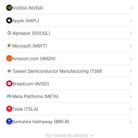
NVIDIA (NVDA)
Apple (AAPL)
Alphabet (GOOGL)
Microsoft (MSFT)
Amazon.com (AMZN)
Taiwan Semiconductor Manufacturing (TSM)
Broadcom (AVGO)
Meta Platforms (META)
Tesla (TSLA)
Berkshire Hathaway (BRK.B)
Voir toutes les actions →