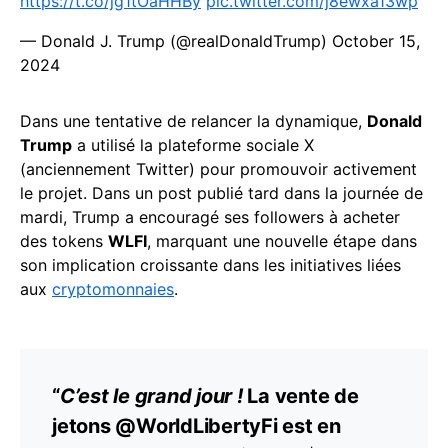
https://t.co/jg1tOaHHBy
pic.twitter.com/j8ewxa13wp
— Donald J. Trump (@realDonaldTrump)
October 15,
2024
Dans une tentative de relancer la dynamique,
Donald
Trump
a utilisé la plateforme sociale X
(anciennement Twitter) pour promouvoir activement
le projet. Dans un post publié tard dans la journée de
mardi, Trump a encouragé ses followers à acheter
des tokens
WLFI
, marquant une nouvelle étape dans
son implication croissante dans les initiatives liées
aux
cryptomonnaies
.
“
C’est le grand jour !
La vente de
jetons @WorldLibertyFi est en