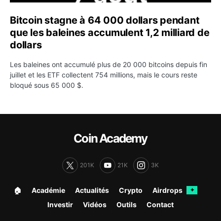
Bitcoin stagne à 64 000 dollars pendant
que les baleines accumulent 1,2 milliard de
dollars
Les baleines ont accumulé plus de 20 000 bitcoins depuis fin
juillet et les ETF collectent 754 millions, mais le cours reste
bloqué sous 65 000 $.
Coin Academy
201K
21K
3K
🏠︎
Académie
Actualités
Crypto
Airdrops
✦
Investir
Vidéos
Outils
Contact