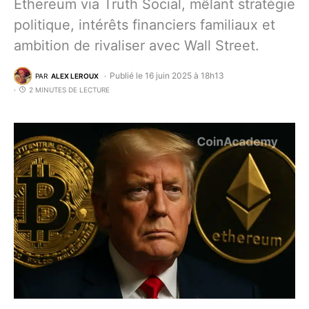
Ethereum via Truth Social, mêlant stratégie
politique, intérêts financiers familiaux et
ambition de rivaliser avec Wall Street.
Publié le 16 juin 2025 à 18h13
PAR
ALEX LEROUX
2 MINUTES DE LECTURE