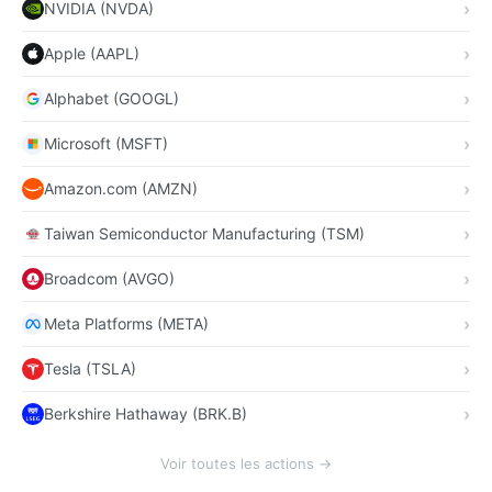
NVIDIA (NVDA)
Apple (AAPL)
Alphabet (GOOGL)
Microsoft (MSFT)
Amazon.com (AMZN)
Taiwan Semiconductor Manufacturing (TSM)
Broadcom (AVGO)
Meta Platforms (META)
Tesla (TSLA)
Berkshire Hathaway (BRK.B)
Voir toutes les actions →