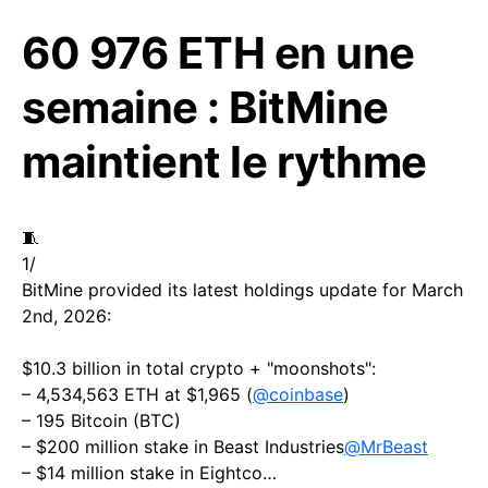
60 976 ETH en une
semaine : BitMine
maintient le rythme
🧵
1/
BitMine provided its latest holdings update for March
2nd, 2026:
$10.3 billion in total crypto + "moonshots":
– 4,534,563 ETH at $1,965 (
@coinbase
)
– 195 Bitcoin (BTC)
– $200 million stake in Beast Industries
@MrBeast
– $14 million stake in Eightco…