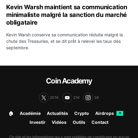
Kevin Warsh maintient sa communication
minimaliste malgré la sanction du marché
obligataire
Kevin Warsh conserve sa communication réduite malgré la
chute des Treasuries, et se dit prêt à relever les taux dès
septembre.
Coin Academy
201K
21K
3K
🏠︎
Académie
Actualités
Crypto
Airdrops
✦
Investir
Vidéos
Outils
Contact
Ce site et les informations qui y sont publiées ne constituent en aucun