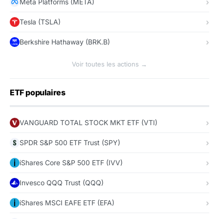
Meta Platforms (META)
Tesla (TSLA)
Berkshire Hathaway (BRK.B)
Voir toutes les actions →
ETF populaires
VANGUARD TOTAL STOCK MKT ETF (VTI)
SPDR S&P 500 ETF Trust (SPY)
iShares Core S&P 500 ETF (IVV)
Invesco QQQ Trust (QQQ)
iShares MSCI EAFE ETF (EFA)