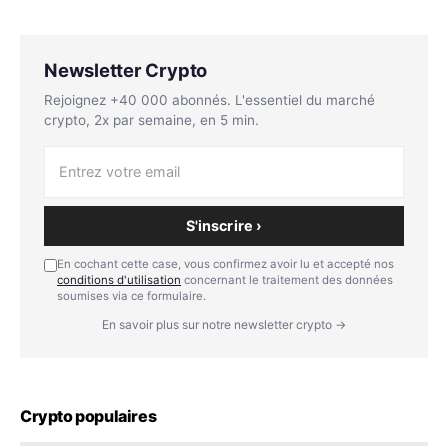
Newsletter Crypto
Rejoignez +40 000 abonnés. L'essentiel du marché
crypto, 2x par semaine, en 5 min.
S'inscrire ›
En cochant cette case, vous confirmez avoir lu et accepté nos
conditions d'utilisation
concernant le traitement des données
soumises via ce formulaire.
En savoir plus sur notre newsletter crypto →
Crypto populaires