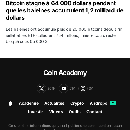
Bitcoin stagne à 64 000 dollars pendant
que les baleines accumulent 1,2 milliard de
dollars
Les baleines ont accumulé plus de 20 000 bitcoins depuis fin
juillet et les ETF collectent 754 millions, mais le cours reste
bloqué sous 65 000 $.
Coin Academy
201K
21K
3K
🏠︎
Académie
Actualités
Crypto
Airdrops
✦
Investir
Vidéos
Outils
Contact
Ce site et les informations qui y sont publiées ne constituent en aucun