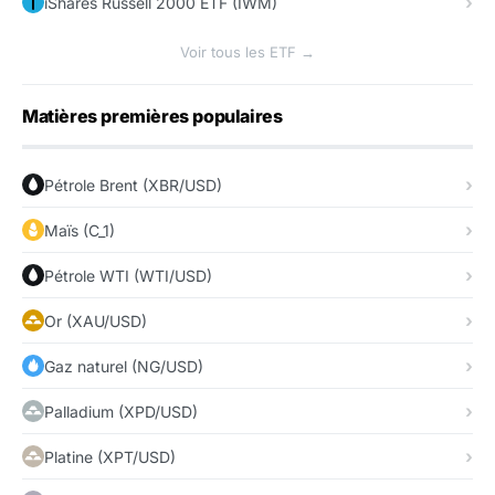
iShares Russell 2000 ETF (IWM)
Voir tous les ETF →
Matières premières populaires
Pétrole Brent (XBR/USD)
Maïs (C_1)
Pétrole WTI (WTI/USD)
Or (XAU/USD)
Gaz naturel (NG/USD)
Palladium (XPD/USD)
Platine (XPT/USD)