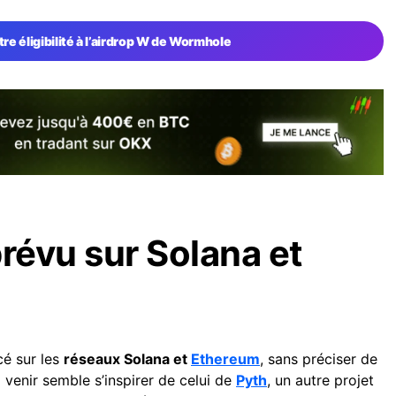
tre éligibilité à l’airdrop W de Wormhole
évu sur Solana et
cé sur les
réseaux Solana et
Ethereum
, sans préciser de
 venir semble s’inspirer de celui de
Pyth
, un autre projet