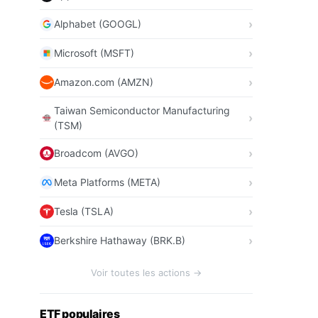
Alphabet (GOOGL)
Microsoft (MSFT)
Amazon.com (AMZN)
Taiwan Semiconductor Manufacturing
(TSM)
Broadcom (AVGO)
Meta Platforms (META)
Tesla (TSLA)
Berkshire Hathaway (BRK.B)
Voir toutes les actions →
ETF populaires