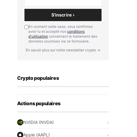
S'inscrire ›
En cochant cette case, vous confirmez
avoir lu et accepté nos
conditions
d'utilisation
concernant le traitement des
données soumises via ce formulaire.
En savoir plus sur notre newsletter crypto →
Crypto populaires
Actions populaires
NVIDIA (NVDA)
Apple (AAPL)