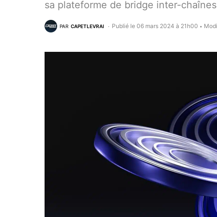
sa plateforme de bridge inter-chaînes
Publié le 06 mars 2024 à 21h00
Modi
PAR
CAPETLEVRAI
•