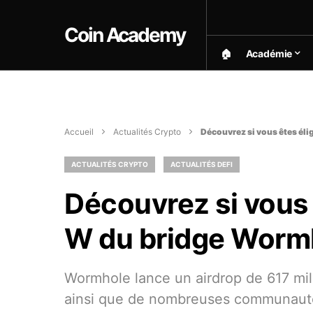
Coin Academy
🏠︎
Académie
Accueil
Actualités Crypto
Découvrez si vous êtes éli
ACTUALITÉS CRYPTO
ACTUALITÉS DEFI
Découvrez si vous ê
W du bridge Worm
Wormhole lance un airdrop de 617 mill
ainsi que de nombreuses communautés