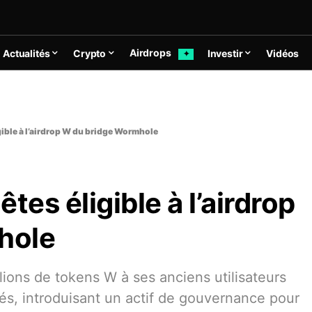
Airdrops
Actualités
Crypto
Investir
Vidéos
✦
gible à l’airdrop W du bridge Wormhole
tes éligible à l’airdrop
hole
ions de tokens W à ses anciens utilisateurs
, introduisant un actif de gouvernance pour