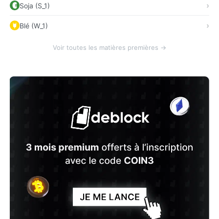
Soja (S_1)
Blé (W_1)
Voir toutes les matières premières →