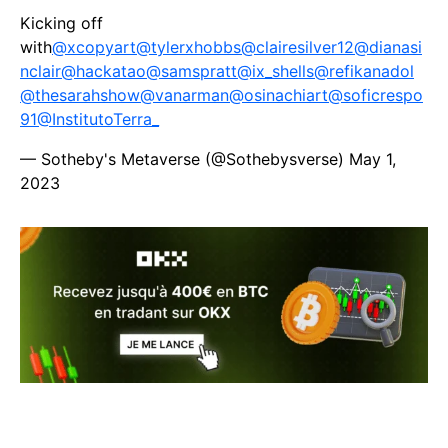
Kicking off
with
@xcopyart
@tylerxhobbs
@clairesilver12
@dianasi
nclair
@hackatao
@samspratt
@ix_shells
@refikanadol
@thesarahshow
@vanarman
@osinachiart
@soficrespo
91
@InstitutoTerra_
— Sotheby's Metaverse (@Sothebysverse)
May 1,
2023