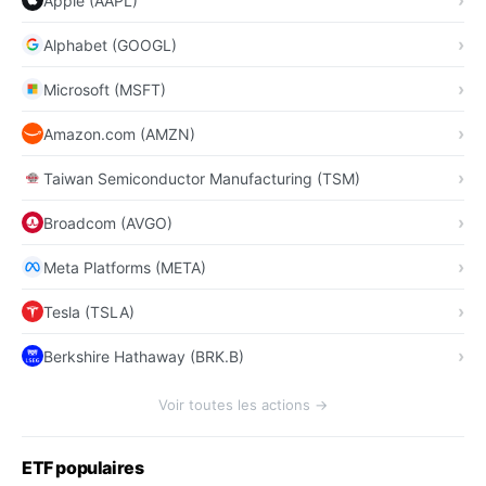
Apple (AAPL)
Alphabet (GOOGL)
Microsoft (MSFT)
Amazon.com (AMZN)
Taiwan Semiconductor Manufacturing (TSM)
Broadcom (AVGO)
Meta Platforms (META)
Tesla (TSLA)
Berkshire Hathaway (BRK.B)
Voir toutes les actions →
ETF populaires