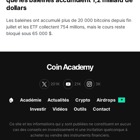
que les baleines accumulent 1,2 milliard de
dollars
Les baleines ont accumulé plus de 20 000 bitcoins depuis fin
juillet et les ETF collectent 754 millions, mais le cours reste
bloqué sous 65 000 $.
Coin Academy
201K
21K
3K
🏠︎
Académie
Actualités
Crypto
Airdrops
✦
Investir
Vidéos
Outils
Contact
Ce site et les informations qui y sont publiées ne constituent en aucun
cas des conseils en investissement ni une incitation quelconque à
acheter ou vendre des instruments financiers.