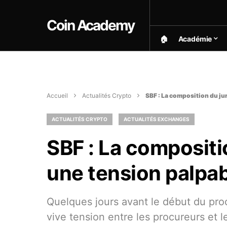
Coin Academy
🏠︎
Académie
Accueil
Actualités Crypto
SBF : La composition du ju
ACTUALITÉS CRYPTO
ACTUALITÉS EXCHANGES
SBF : La compositi
une tension palpa
Quelques jours avant le début du pro
vive tension entre les procureurs et 