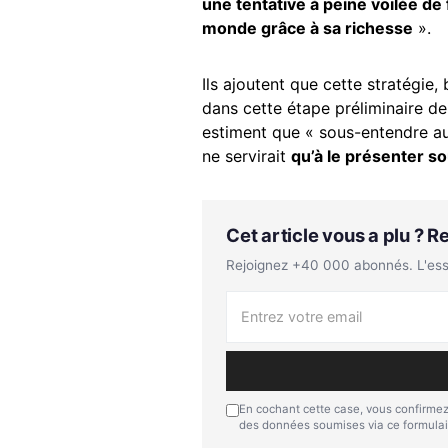
une tentative à peine voilée de 
monde grâce à sa richesse
».
Ils ajoutent que cette stratégie,
dans cette étape préliminaire de
estiment que « sous-entendre au j
ne servirait
qu’à le présenter s
Cet article vous a plu ? 
Rejoignez +40 000 abonnés. L'essen
En cochant cette case, vous confirmez
des données soumises via ce formulai