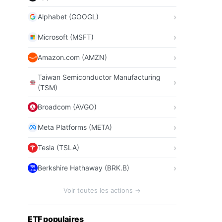
Alphabet (GOOGL)
Microsoft (MSFT)
Amazon.com (AMZN)
Taiwan Semiconductor Manufacturing
(TSM)
Broadcom (AVGO)
Meta Platforms (META)
Tesla (TSLA)
Berkshire Hathaway (BRK.B)
Voir toutes les actions →
ETF populaires