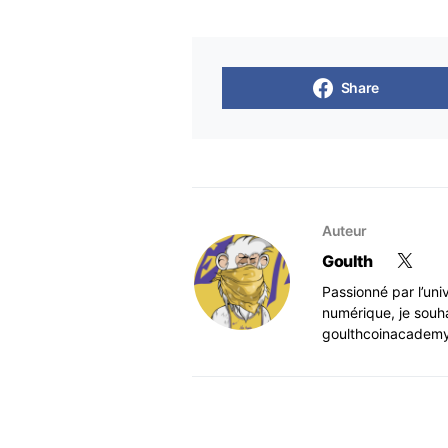
Share
Auteur
Goulth
Passionné par l’un
numérique, je souha
goulthcoinacadem