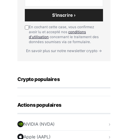
S'inscrire ›
En cochant cette case, vous confirmez
avoir lu et accepté nos
conditions
d'utilisation
concernant le traitement des
données soumises via ce formulaire.
En savoir plus sur notre newsletter crypto →
Crypto populaires
Actions populaires
NVIDIA (NVDA)
Apple (AAPL)