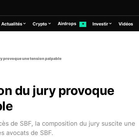
Airdrops
Actualités
Crypto
Investir
Vidéos
✦
ry provoque une tension palpable
on du jury provoque
ble
cès de SBF, la composition du jury suscite une
les avocats de SBF.