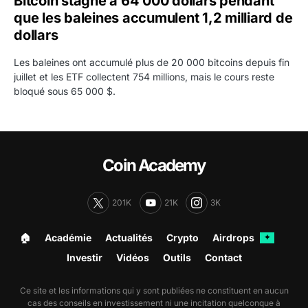
Bitcoin stagne à 64 000 dollars pendant
que les baleines accumulent 1,2 milliard de
dollars
Les baleines ont accumulé plus de 20 000 bitcoins depuis fin
juillet et les ETF collectent 754 millions, mais le cours reste
bloqué sous 65 000 $.
Coin Academy
201K
21K
3K
🏠︎
Académie
Actualités
Crypto
Airdrops
✦
Investir
Vidéos
Outils
Contact
Ce site et les informations qui y sont publiées ne constituent en aucun
cas des conseils en investissement ni une incitation quelconque à