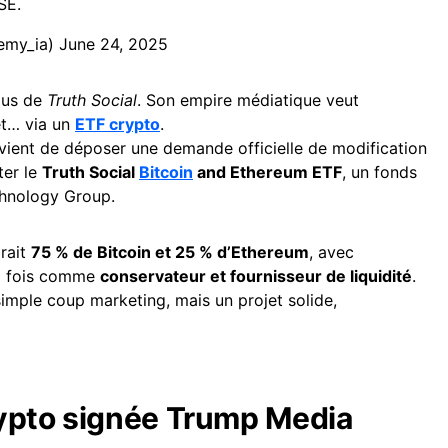
SE.
emy_ia)
June 24, 2025
lus de
Truth Social
. Son empire médiatique veut
et… via un
ETF crypto
.
 vient de déposer une demande officielle de modification
ter le
Truth Social
Bitcoin
and Ethereum ETF
, un fonds
hnology Group.
rait
75 % de Bitcoin et 25 % d’Ethereum
, avec
a fois comme
conservateur et fournisseur de liquidité
.
 simple coup marketing, mais un projet solide,
ypto signée Trump Media