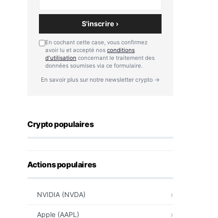
S'inscrire ›
En cochant cette case, vous confirmez
avoir lu et accepté nos
conditions
d'utilisation
concernant le traitement des
données soumises via ce formulaire.
En savoir plus sur notre newsletter crypto →
Crypto populaires
Actions populaires
NVIDIA (NVDA)
Apple (AAPL)