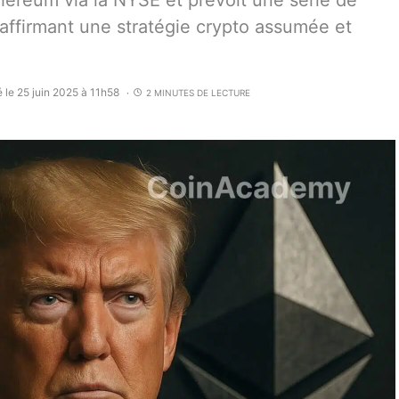
ereum via la NYSE et prévoit une série de
 affirmant une stratégie crypto assumée et
é le 25 juin 2025 à 11h58
2 MINUTES DE LECTURE