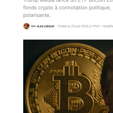
Trump Media lance un ETF Bitcoin Eth
fonds crypto à connotation politique,
polarisante.
Publié le 25 juin 2025 à 11h57
Modifi
PAR
ALEX LEROUX
•