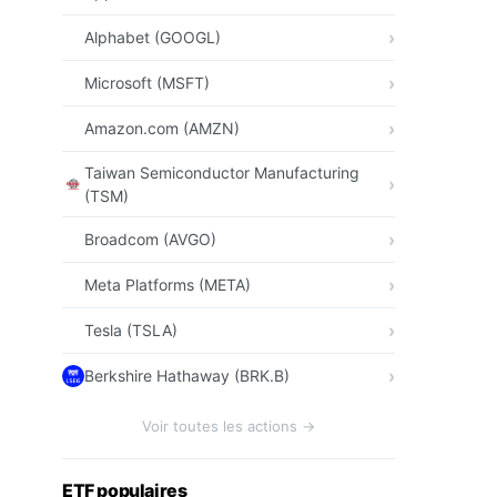
Alphabet (GOOGL)
Microsoft (MSFT)
Amazon.com (AMZN)
Taiwan Semiconductor Manufacturing
(TSM)
Broadcom (AVGO)
Meta Platforms (META)
Tesla (TSLA)
Berkshire Hathaway (BRK.B)
Voir toutes les actions →
ETF populaires