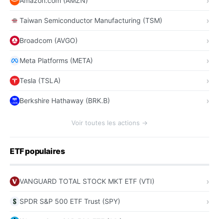
Amazon.com (AMZN)
Taiwan Semiconductor Manufacturing (TSM)
Broadcom (AVGO)
Meta Platforms (META)
Tesla (TSLA)
Berkshire Hathaway (BRK.B)
Voir toutes les actions →
ETF populaires
VANGUARD TOTAL STOCK MKT ETF (VTI)
SPDR S&P 500 ETF Trust (SPY)