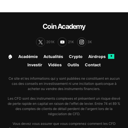
Coin Academy
201K
21K
3K
🏠︎
Académie
Actualités
Crypto
Airdrops
✦
Investir
Vidéos
Outils
Contact
Ce site et les informations qui y sont publiées ne constituent en aucun
cas des conseils en investissement ni une incitation quelconque à
acheter ou vendre des instruments financiers.
Les CFD sont des instruments complexes et présentent un risque élevé
de perte rapide en capital en raison de l'effet de levier. Entre 74 et 89 %
des comptes de clients de détail perdent de l'argent lors de la
négociation de CFD.
Vous devez vous assurer que vous comprenez comment les CFD