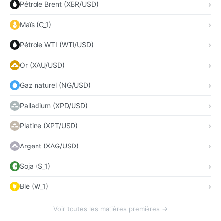
Pétrole Brent (XBR/USD)
Maïs (C_1)
Pétrole WTI (WTI/USD)
Or (XAU/USD)
Gaz naturel (NG/USD)
Palladium (XPD/USD)
Platine (XPT/USD)
Argent (XAG/USD)
Soja (S_1)
Blé (W_1)
Voir toutes les matières premières →