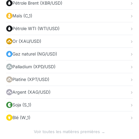
Pétrole Brent (XBR/USD)
Maïs (C_1)
Pétrole WTI (WTI/USD)
Or (XAU/USD)
Gaz naturel (NG/USD)
Palladium (XPD/USD)
Platine (XPT/USD)
Argent (XAG/USD)
Soja (S_1)
Blé (W_1)
Voir toutes les matières premières →