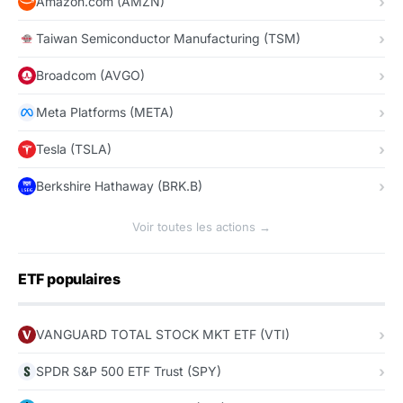
Amazon.com (AMZN)
Taiwan Semiconductor Manufacturing (TSM)
Broadcom (AVGO)
Meta Platforms (META)
Tesla (TSLA)
Berkshire Hathaway (BRK.B)
Voir toutes les actions →
ETF populaires
VANGUARD TOTAL STOCK MKT ETF (VTI)
SPDR S&P 500 ETF Trust (SPY)