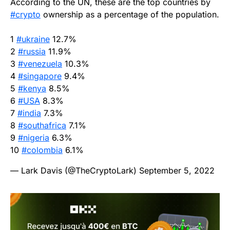
According to the UN, these are the top countries by
#crypto
ownership as a percentage of the population.
1
#ukraine
12.7%
2
#russia
11.9%
3
#venezuela
10.3%
4
#singapore
9.4%
5
#kenya
8.5%
6
#USA
8.3%
7
#india
7.3%
8
#southafrica
7.1%
9
#nigeria
6.3%
10
#colombia
6.1%
— Lark Davis (@TheCryptoLark)
September 5, 2022