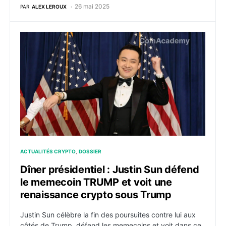
26 mai 2025
PAR
ALEX LEROUX
Dîner présidentiel : Justin Sun défend le memecoin 
ACTUALITÉS CRYPTO
DOSSIER
Dîner présidentiel : Justin Sun défend
le memecoin TRUMP et voit une
renaissance crypto sous Trump
Justin Sun célèbre la fin des poursuites contre lui aux
côtés de Trump, défend les memecoins et voit dans ce