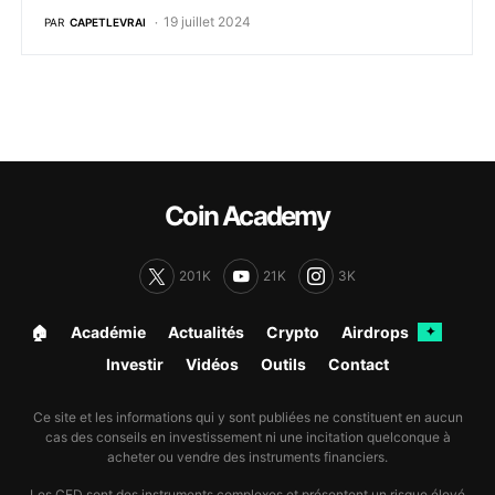
19 juillet 2024
PAR
CAPETLEVRAI
Coin Academy
201K
21K
3K
🏠︎
Académie
Actualités
Crypto
Airdrops
✦
Investir
Vidéos
Outils
Contact
Ce site et les informations qui y sont publiées ne constituent en aucun
cas des conseils en investissement ni une incitation quelconque à
acheter ou vendre des instruments financiers.
Les CFD sont des instruments complexes et présentent un risque élevé