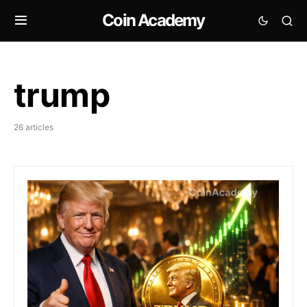
Coin Academy
trump
26 articles
TRUMP token : +50 % et un wallet mystérieux à +2,5 m