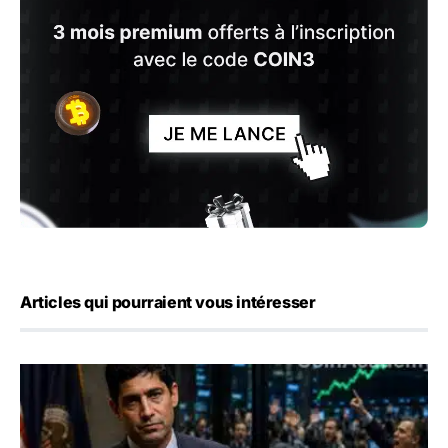
Articles qui pourraient vous intéresser
Emploi américain : 23 000 postes détruits en juillet, les 