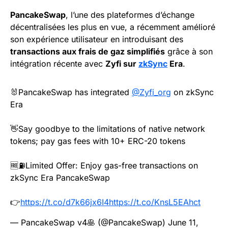
PancakeSwap
, l’une des plateformes d’échange
décentralisées les plus en vue, a récemment amélioré
son expérience utilisateur en introduisant des
transactions aux frais de gaz simplifiés
grâce à son
intégration récente avec
Zyfi sur
zkSync
Era
.
🐰PancakeSwap has integrated
@Zyfi_org
on zkSync
Era
👋Say goodbye to the limitations of native network
tokens; pay gas fees with 10+ ERC-20 tokens
🆓⛽️Limited Offer: Enjoy gas-free transactions on
zkSync Era PancakeSwap
👉
https://t.co/d7k66jx6I4
https://t.co/KnsL5EAhct
— PancakeSwap v4🥞 (@PancakeSwap)
June 11,