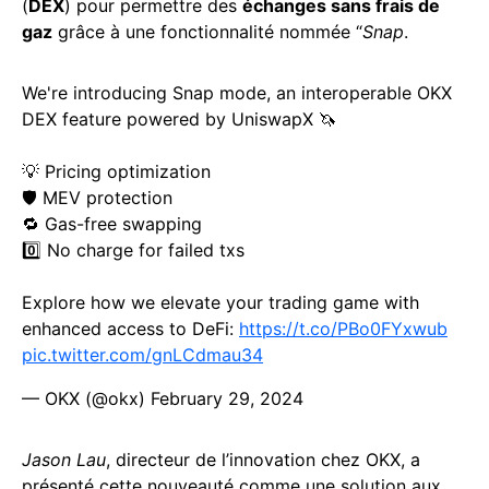
(
DEX
) pour permettre des
échanges sans frais de
gaz
grâce à une fonctionnalité nommée “
Snap
.
We're introducing Snap mode, an interoperable OKX
DEX feature powered by UniswapX 🦄
💡 Pricing optimization
🛡️ MEV protection
🔁 Gas-free swapping
0️⃣ No charge for failed txs
Explore how we elevate your trading game with
enhanced access to DeFi:
https://t.co/PBo0FYxwub
pic.twitter.com/gnLCdmau34
— OKX (@okx)
February 29, 2024
Jason Lau
, directeur de l’innovation chez OKX, a
présenté cette nouveauté comme une solution aux