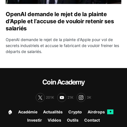
OpenAI demande le rejet de la plainte
d’Apple et l’accuse de vouloir retenir ses
salariés
OpenAI demande le rejet de la plainte d'Apple pour vol de
secrets industriels et accuse le fabricant de vouloir freiner les
départs de salariés.
Coin Academy
201K
21K
3K
🏠︎
Académie
Actualités
Crypto
Airdrops
✦
Investir
Vidéos
Outils
Contact