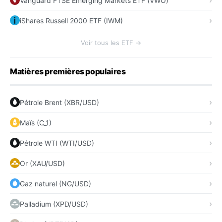
Vanguard FTSE Emerging Markets ETF (VWO)
iShares Russell 2000 ETF (IWM)
Voir tous les ETF →
Matières premières populaires
Pétrole Brent (XBR/USD)
Maïs (C_1)
Pétrole WTI (WTI/USD)
Or (XAU/USD)
Gaz naturel (NG/USD)
Palladium (XPD/USD)