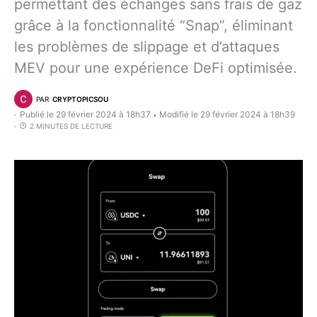
permettant des échanges sans frais de gaz
grâce à la fonctionnalité “Snap”, éliminant
les problèmes de slippage et d’attaques
MEV pour une expérience DeFi optimisée.
PAR
CRYPTOPICSOU
Publié le 29 février 2024 à 18h37
Modifié le 29 février 2024 à 18h39
•
2 MINUTES DE LECTURE