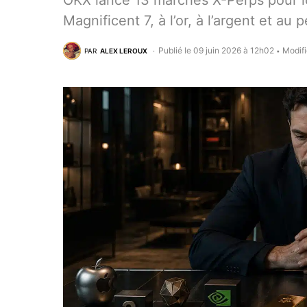
OKX lance 13 marchés X-Perps pour le
Magnificent 7, à l’or, à l’argent et au
Publié le 09 juin 2026 à 12h02
Modifi
PAR
ALEX LEROUX
•