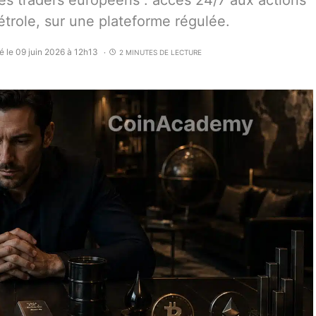
s traders européens : accès 24/7 aux actions
 pétrole, sur une plateforme régulée.
é le 09 juin 2026 à 12h13
2 MINUTES DE LECTURE