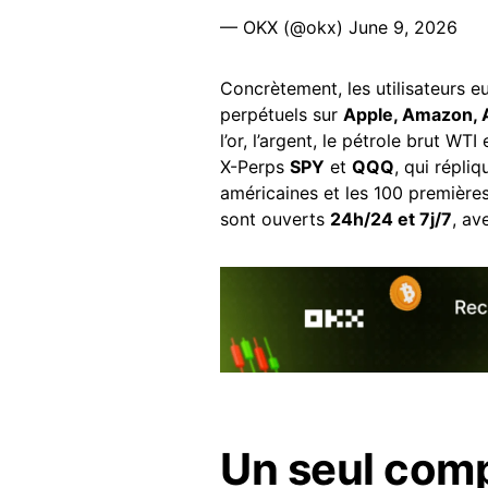
— OKX (@okx)
June 9, 2026
Concrètement, les utilisateurs 
perpétuels sur
Apple, Amazon, A
l’or, l’argent, le pétrole brut WT
X-Perps
SPY
et
QQQ
, qui répli
américaines et les 100 première
sont ouverts
24h/24 et 7j/7
, av
Un seul comp