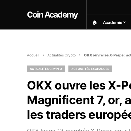
Coin Academy
🏠︎
Académie
Accueil
Actualités Crypto
OKX ouvre les X-Perps : act
ACTUALITÉS CRYPTO
ACTUALITÉS EXCHANGES
OKX ouvre les X-Pe
Magnificent 7, or, 
les traders europé