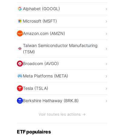
Alphabet (GOOGL)
Microsoft (MSFT)
Amazon.com (AMZN)
Taiwan Semiconductor Manufacturing
(TSM)
Broadcom (AVGO)
Meta Platforms (META)
Tesla (TSLA)
Berkshire Hathaway (BRK.B)
Voir toutes les actions →
ETF populaires