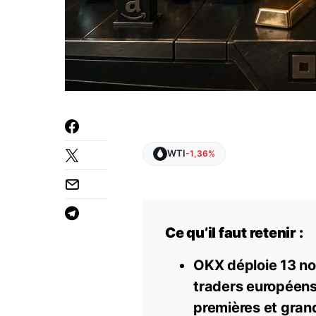
WTI
-1,36%
Ce qu’il faut retenir :
OKX déploie 13 n
traders européens
premières et grand