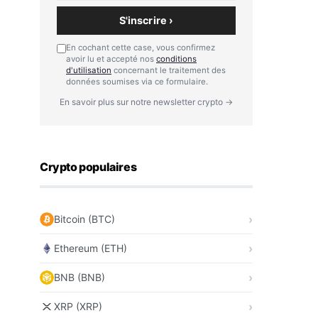
S'inscrire ›
En cochant cette case, vous confirmez
avoir lu et accepté nos
conditions
d'utilisation
concernant le traitement des
données soumises via ce formulaire.
En savoir plus sur notre newsletter crypto →
Crypto populaires
Bitcoin (BTC)
Ethereum (ETH)
BNB (BNB)
XRP (XRP)