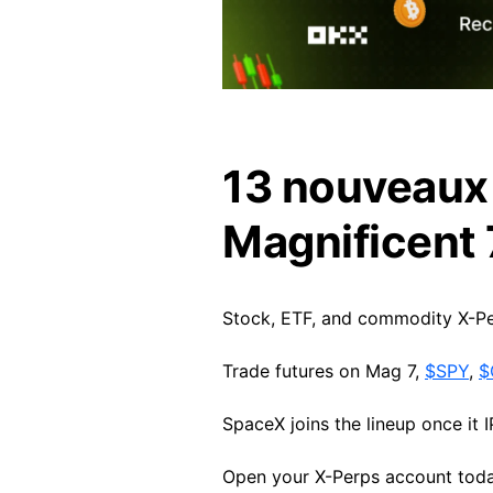
13 nouveaux
Magnificent 
Stock, ETF, and commodity X-Per
Trade futures on Mag 7,
$SPY
,
$
SpaceX joins the lineup once it 
Open your X-Perps account toda