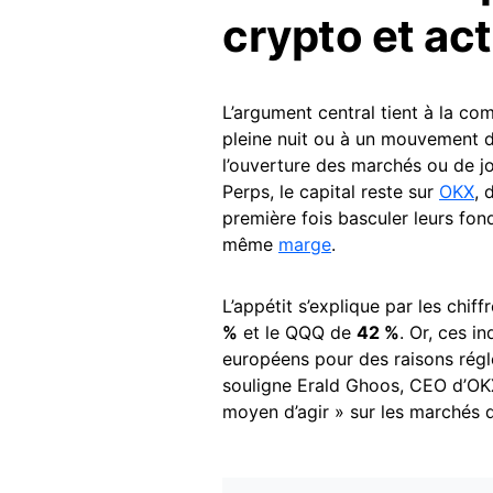
crypto et ac
L’argument central tient à la com
pleine nuit ou à un mouvement d
l’ouverture des marchés ou de j
Perps, le capital reste sur
OKX
, 
première fois basculer leurs fon
même
marge
.
L’appétit s’explique par les chi
%
et le QQQ de
42 %
. Or, ces i
européens pour des raisons rég
souligne Erald Ghoos, CEO d’OKX 
moyen d’agir » sur les marchés q