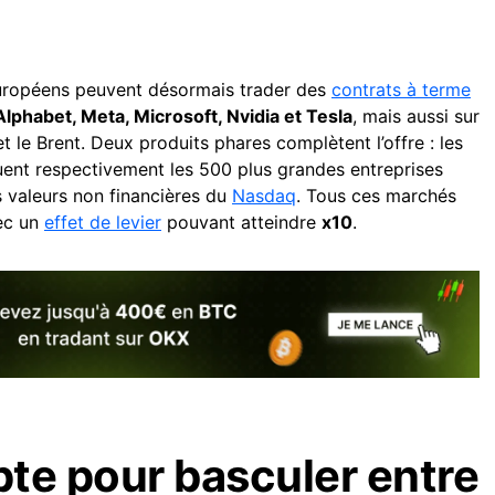
européens peuvent désormais trader des
contrats à terme
lphabet, Meta, Microsoft, Nvidia et Tesla
, mais aussi sur
I et le Brent. Deux produits phares complètent l’offre : les
quent respectivement les 500 plus grandes entreprises
s valeurs non financières du
Nasdaq
. Tous ces marchés
ec un
effet de levier
pouvant atteindre
x10
.
te pour basculer entre