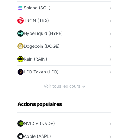
Solana (SOL)
TRON (TRX)
Hyperliquid (HYPE)
Dogecoin (DOGE)
Rain (RAIN)
LEO Token (LEO)
Voir tous les cours →
Actions populaires
NVIDIA (NVDA)
Apple (AAPL)