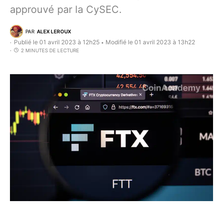
approuvé par la CySEC.
PAR
ALEX LEROUX
Publié le 01 avril 2023 à 12h25
Modifié le 01 avril 2023 à 13h22
•
2 MINUTES DE LECTURE