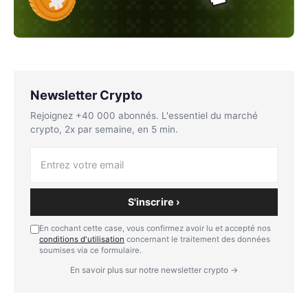
Newsletter Crypto
Rejoignez +40 000 abonnés. L'essentiel du marché
crypto, 2x par semaine, en 5 min.
S'inscrire ›
En cochant cette case, vous confirmez avoir lu et accepté nos
conditions d'utilisation
concernant le traitement des données
soumises via ce formulaire.
En savoir plus sur notre newsletter crypto →