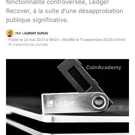
fonctionnalité controversée, Ledger
Recover, à la suite d’une désapprobation
publique significative.
PAR
LAURENT DUPUIS
Publié le 23 mai 2023 à 16h23
Modifié le 11 septembre 2023 à 01h41
•
2 MINUTES DE LECTURE