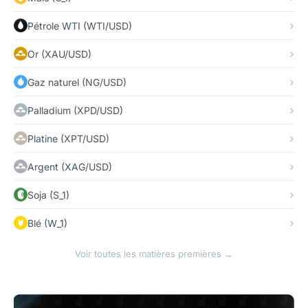
Pétrole WTI (WTI/USD)
Or (XAU/USD)
Gaz naturel (NG/USD)
Palladium (XPD/USD)
Platine (XPT/USD)
Argent (XAG/USD)
Soja (S_1)
Blé (W_1)
Voir toutes les matières premières →