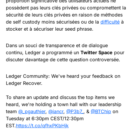
proportion significative des utilisateurs actuels ne
possèdent pas leurs clés privées ou compromettent la
sécurité de leurs clés privées en raison de méthodes
de self custody moins sécurisées ou de la
difficulté
à
stocker et à sécuriser leur seed phrase.
Dans un souci de transparence et de dialogue
continu, Ledger a programmé un
Twitter Space
pour
discuter davantage de cette question controversée.
Ledger Community: We've heard your feedback on
Ledger Recover.
To share an update and discuss the top items we
heard, we're holding a town hall with our leadership
team
@_pgauthier
,
@iancr
,
@P3b7_
, &
@BTChip
on
Tuesday at 6:30pm CEST/12:30pm
EST.
https://t.co/qfhxPKbHjk