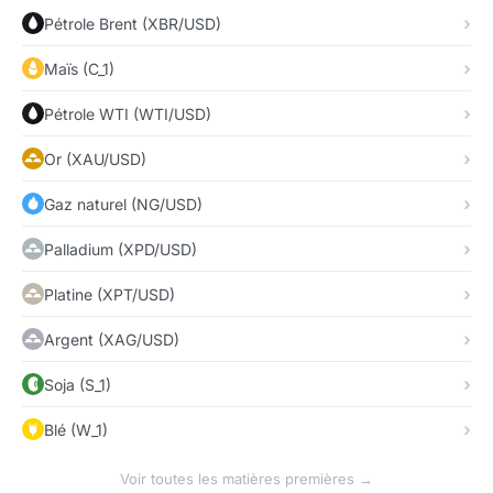
Pétrole Brent (XBR/USD)
Maïs (C_1)
Pétrole WTI (WTI/USD)
Or (XAU/USD)
Gaz naturel (NG/USD)
Palladium (XPD/USD)
Platine (XPT/USD)
Argent (XAG/USD)
Soja (S_1)
Blé (W_1)
Voir toutes les matières premières →