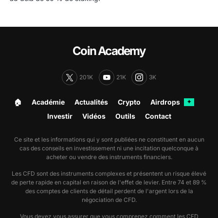
Coin Academy
201K
21K
3K
🏠︎
Académie
Actualités
Crypto
Airdrops
✦
Investir
Vidéos
Outils
Contact
Ce site et les informations qui y sont publiées ne constituent en aucun
cas des conseils en investissement ni une incitation quelconque à
acheter ou vendre des instruments financiers.
Les CFD sont des instruments complexes et présentent un risque élevé
de perte rapide en capital en raison de l'effet de levier. Entre 74 et 89 %
des comptes de clients de détail perdent de l'argent lors de la
négociation de CFD.
Vous devez vous assurer que vous comprenez comment les CFD