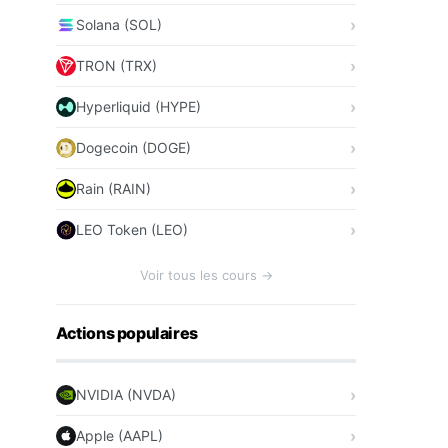
Solana (SOL)
TRON (TRX)
Hyperliquid (HYPE)
Dogecoin (DOGE)
Rain (RAIN)
LEO Token (LEO)
Voir tous les cours →
Actions populaires
NVIDIA (NVDA)
Apple (AAPL)