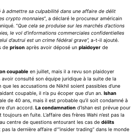
é à admettre sa culpabilité dans une affaire de délit
des crypto monnaies
“, a déclaré le procureur américain
niqué. “
Que cela se produise sur les marchés d’actions
es, le vol d’informations commerciales confidentielles
lui d’autrui est un crime fédéral grave”,
a-t-il ajouté.
s de
prison
après avoir déposé un
plaidoyer
de
non coupable
en juillet, mais il a revu son plaidoyer
voir consulté son équipe juridique à la suite de la
n que les accusations de Nikhil soient passibles d’une
idant coupable, il n’a pu écoper que d’un an.
Ishan
ale de 40 ans, mais il est probable qu’il soit condamné à
re d’un accord.
La condamnation
d’Ishan est prévue pour
t toujours en fuite. L’affaire des frères Wahi n’est pas la
au centre de questions entourant les cas de
délits
 pas la dernière affaire d'”insider trading” dans le monde