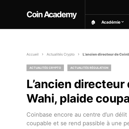
Coin Academy
🏠︎
Académie
Accueil
Actualités Crypto
L’ancien directeur de Coinb
ACTUALITÉS CRYPTO
ACTUALITÉS RÉGULATION
L’ancien directeur
Wahi, plaide coupab
Coinbase encore au centre d’un délit d
coupable et se rend passible à une pe