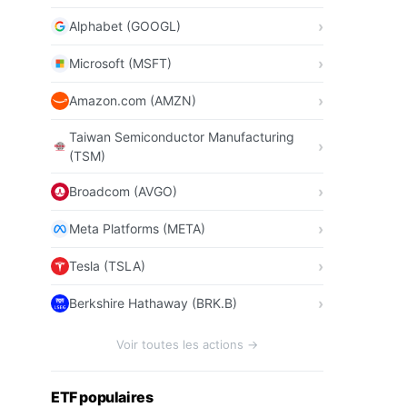
Alphabet (GOOGL)
Microsoft (MSFT)
Amazon.com (AMZN)
Taiwan Semiconductor Manufacturing
(TSM)
Broadcom (AVGO)
Meta Platforms (META)
Tesla (TSLA)
Berkshire Hathaway (BRK.B)
Voir toutes les actions →
ETF populaires