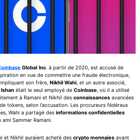
Coinbase
Global
Inc
. à partir de 2020, est accusé de
piration en vue de commettre une fraude électronique,
impliquant son frère,
Nikhil Wahi
, et un autre associé,
,
Ishan
était le seul employé de
Coinbase
, où il a utilisé
icitement à Ramani et Nikhil des
connaissances
avancées
g de tokens, selon l’accusation. Les procureurs fédéraux
ises, Wahi a partagé des
informations confidentielles
on ami Sammer Ramani.
i et Nikhil auraient acheté des
crypto monnaies
avant