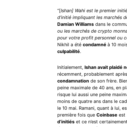
“[
Ishan] Wahi est le premier initi
d’initié impliquant les marchés 
Damian Williams
dans le commu
ou les marchés de crypto monnai
pour votre profit personnel ou ce
Nikhil a été
condamné
à 10 moi
culpabilité
.
Initialement,
Ishan avait plaidé 
récemment, probablement après a
condamnation
de son frère. Bie
peine maximale de 40 ans, en pla
risque lui aussi une peine maxim
moins de quatre ans dans le cad
le 10 mai. Ramani, quant à lui, es
première fois que
Coinbase
est 
d’initiés
et ce n’est certainement