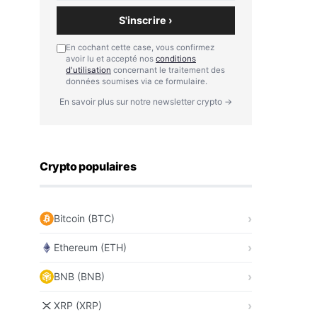
S'inscrire ›
En cochant cette case, vous confirmez
avoir lu et accepté nos
conditions
d'utilisation
concernant le traitement des
données soumises via ce formulaire.
En savoir plus sur notre newsletter crypto →
Crypto populaires
Bitcoin (BTC)
Ethereum (ETH)
BNB (BNB)
XRP (XRP)