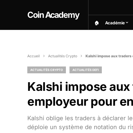
Coin Academy
🏠︎
Académie
Accueil
Actualités Crypto
Kalshi impose aux traders d
ACTUALITÉS CRYPTO
ACTUALITÉS DEFI
Kalshi impose aux 
employeur pour endi
Kalshi oblige les traders à déclarer 
déploie un système de notation du risq