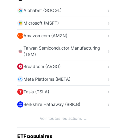
Alphabet (GOOGL)
Microsoft (MSFT)
Amazon.com (AMZN)
Taiwan Semiconductor Manufacturing
(TSM)
Broadcom (AVGO)
Meta Platforms (META)
Tesla (TSLA)
Berkshire Hathaway (BRK.B)
Voir toutes les actions →
ETF populaires