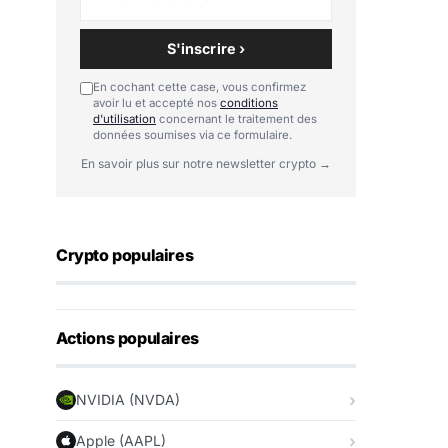
S'inscrire ›
En cochant cette case, vous confirmez
avoir lu et accepté nos
conditions
d'utilisation
concernant le traitement des
données soumises via ce formulaire.
En savoir plus sur notre newsletter crypto →
Crypto populaires
Actions populaires
NVIDIA (NVDA)
Apple (AAPL)