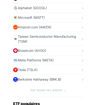
Alphabet (GOOGL)
Microsoft (MSFT)
Amazon.com (AMZN)
Taiwan Semiconductor Manufacturing
(TSM)
Broadcom (AVGO)
Meta Platforms (META)
Tesla (TSLA)
Berkshire Hathaway (BRK.B)
Voir toutes les actions →
ETF populaires