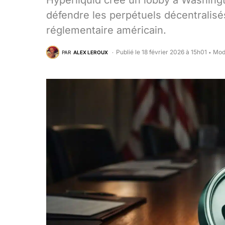
Hyperliquid crée un lobby à Washingt
défendre les perpétuels décentralisés
réglementaire américain.
Publié le 18 février 2026 à 15h01
Modi
PAR
ALEX LEROUX
•