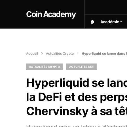
Coin Academy
🏠︎
Académie
Accueil
Actualités Crypto
Hyperliquid se lance dans l
ACTUALITÉS CRYPTO
ACTUALITÉS DEFI
Hyperliquid se lan
la DeFi et des perp
Chervinsky à sa tê