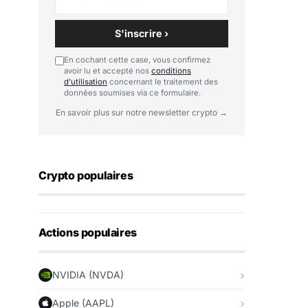
S'inscrire ›
En cochant cette case, vous confirmez
avoir lu et accepté nos
conditions
d'utilisation
concernant le traitement des
données soumises via ce formulaire.
En savoir plus sur notre newsletter crypto →
Crypto populaires
Actions populaires
NVIDIA (NVDA)
Apple (AAPL)