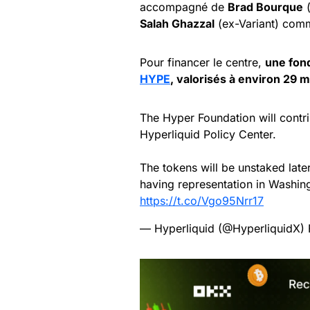
accompagné de
Brad Bourque
(
Salah Ghazzal
(ex-Variant) comm
Pour financer le centre,
une fond
HYPE
, valorisés à environ 29 mi
The Hyper Foundation will contr
Hyperliquid Policy Center.
The tokens will be unstaked late
having representation in Washin
https://t.co/Vgo95Nrr17
— Hyperliquid (@HyperliquidX)