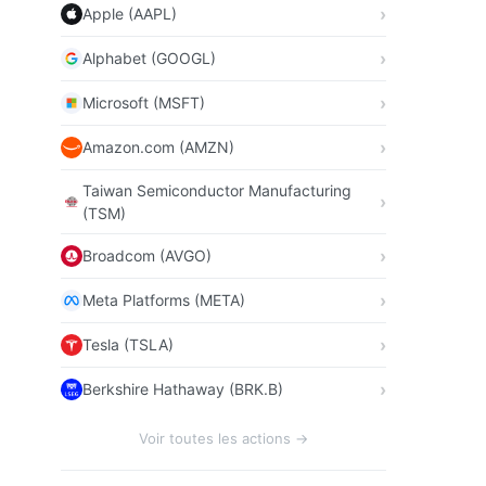
Apple (AAPL)
Alphabet (GOOGL)
Microsoft (MSFT)
Amazon.com (AMZN)
Taiwan Semiconductor Manufacturing
(TSM)
Broadcom (AVGO)
Meta Platforms (META)
Tesla (TSLA)
Berkshire Hathaway (BRK.B)
Voir toutes les actions →