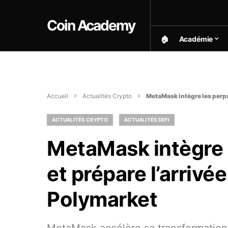
Coin Academy
🏠︎
Académie
Accueil
Actualités Crypto
MetaMask intègre les perps
ACTUALITÉS CRYPTO
ACTUALITÉS DEFI
MetaMask intègre l
et prépare l’arrivé
Polymarket