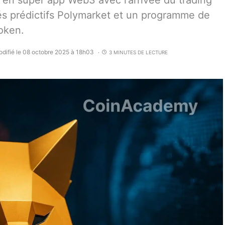
en super app Web3 avec l’arrivée du trading
és prédictifs Polymarket et un programme de
oken.
difié le 08 octobre 2025 à 18h03
3 MINUTES DE LECTURE