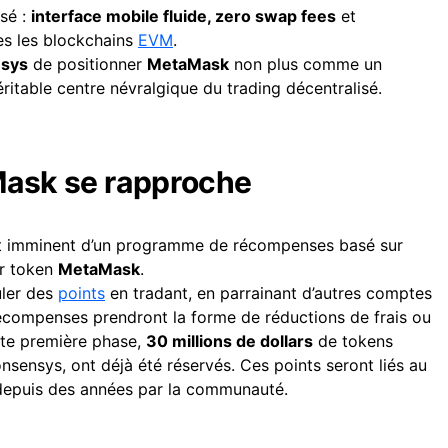
sé :
interface mobile fluide, zero swap fees
et
es les blockchains
EVM
.
sys
de positionner
MetaMask
non plus comme un
itable centre névralgique du trading décentralisé.
Mask se rapproche
ent imminent d’un programme de récompenses basé sur
ur token
MetaMask
.
uler des
points
en tradant, en parrainant d’autres comptes
récompenses prendront la forme de réductions de frais ou
tte première phase,
30 millions de dollars
de tokens
onsensys, ont déjà été réservés. Ces points seront liés au
depuis des années par la communauté.