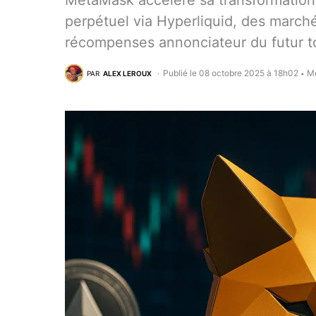
MetaMask accélère sa transformation 
perpétuel via Hyperliquid, des march
récompenses annonciateur du futur t
Publié le 08 octobre 2025 à 18h02
Mo
PAR
ALEX LEROUX
•