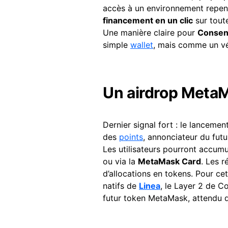
accès à un environnement repen
financement en un clic
sur tout
Une manière claire pour
Consen
simple
wallet
, mais comme un vér
Un airdrop Meta
Dernier signal fort : le lancem
des
points
, annonciateur du fut
Les utilisateurs pourront accum
ou via la
MetaMask Card
. Les 
d’allocations en tokens. Pour ce
natifs de
Linea
, le Layer 2 de C
futur token MetaMask, attendu 