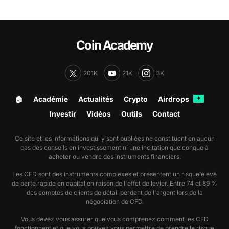
Coin Academy
201K
21K
3K
🏠︎
Académie
Actualités
Crypto
Airdrops
✦
Investir
Vidéos
Outils
Contact
Ce site et les informations qui y sont publiées ne constituent en aucun
cas des conseils en investissement ni une incitation quelconque à
acheter ou vendre des instruments financiers.
Les CFD sont des instruments complexes et présentent un risque élevé
de perte rapide en capital en raison de l'effet de levier. Entre 74 et 89 %
des comptes de clients de détail perdent de l'argent lors de la
négociation de CFD.
Vous devez vous assurer que vous comprenez comment les CFD
fonctionnent et que vous pouvez vous permettre de prendre le risque