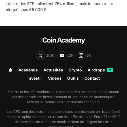
juillet et les ETF collectent 754 millions, mais le cours reste
bloqué sous 65 000 $.
Coin Academy
201K
21K
3K
🏠︎
Académie
Actualités
Crypto
Airdrops
✦
Investir
Vidéos
Outils
Contact
Ce site et les informations qui y sont publiées ne constituent en aucun
cas des conseils en investissement ni une incitation quelconque à
acheter ou vendre des instruments financiers.
Les CFD sont des instruments complexes et présentent un risque élevé
de perte rapide en capital en raison de l'effet de levier. Entre 74 et 89 %
des comptes de clients de détail perdent de l'argent lors de la
négociation de CFD.