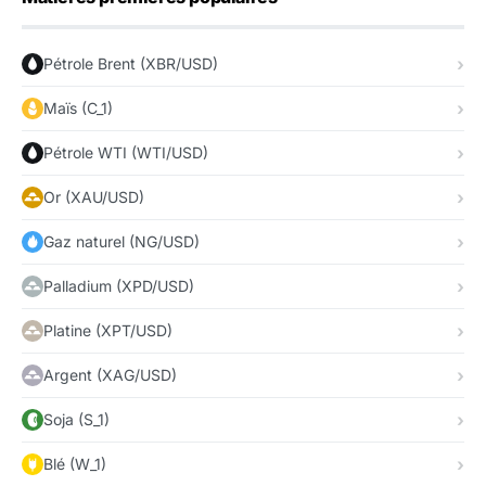
Pétrole Brent (XBR/USD)
Maïs (C_1)
Pétrole WTI (WTI/USD)
Or (XAU/USD)
Gaz naturel (NG/USD)
Palladium (XPD/USD)
Platine (XPT/USD)
Argent (XAG/USD)
Soja (S_1)
Blé (W_1)