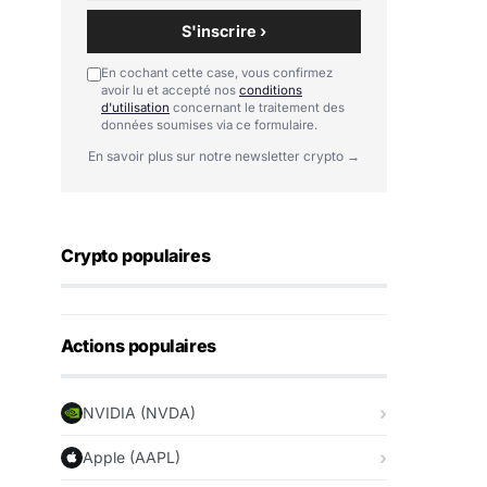
S'inscrire ›
En cochant cette case, vous confirmez
avoir lu et accepté nos
conditions
d'utilisation
concernant le traitement des
données soumises via ce formulaire.
En savoir plus sur notre newsletter crypto →
Crypto populaires
Actions populaires
NVIDIA (NVDA)
Apple (AAPL)