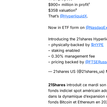
$900+ million in profit¹
$35B valuation²
That’s
@HyperliquidX
.
Now in ETF form on
@NasdaqEx
Introducing the 21shares Hyperli
– physically-backed by
$HYPE
– staking enabled
– 0.30% management fee
– pricing backed by
@FTSERusse
— 21shares US (@21shares_us)
21Shares
introduit ce mardi so
fonds indiciel spot américain a
dans la dynamique d’expansion
fonds Bitcoin et Ethereum en 20