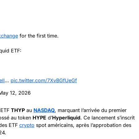
change
for the first time.
quid ETF:
ll
…
pic.twitter.com/7XvBGfUeGf
May 12, 2026
n ETF
THYP
au
NASDAQ
, marquant l’arrivée du premier
dossé au token
HYPE
d’
Hyperliquid
. Ce lancement s’inscrit
 des ETF
crypto
spot américains, après l’approbation des
24.