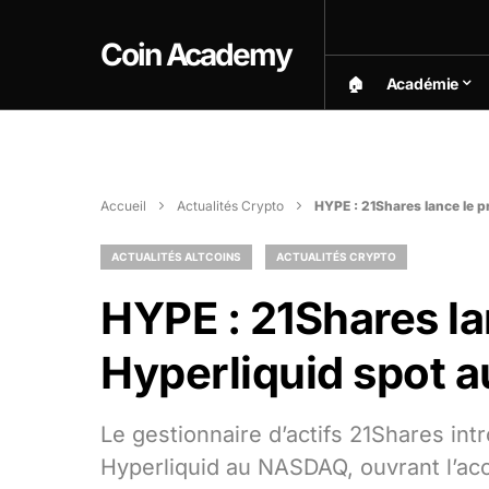
Coin Academy
🏠︎
Académie
Accueil
Actualités Crypto
HYPE : 21Shares lance le 
ACTUALITÉS ALTCOINS
ACTUALITÉS CRYPTO
HYPE : 21Shares la
Hyperliquid spot
Le gestionnaire d’actifs 21Shares int
Hyperliquid au NASDAQ, ouvrant l’acc