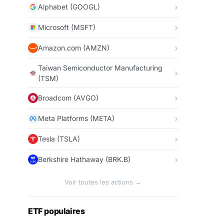
Alphabet (GOOGL)
Microsoft (MSFT)
Amazon.com (AMZN)
Taiwan Semiconductor Manufacturing
(TSM)
Broadcom (AVGO)
Meta Platforms (META)
Tesla (TSLA)
Berkshire Hathaway (BRK.B)
Voir toutes les actions →
ETF populaires