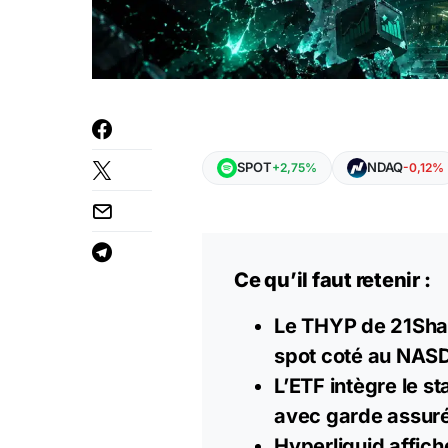
SPOT
NDAQ
+2,75%
-0,12%
Ce qu’il faut retenir :
Le THYP de 21Shar
spot coté au NASD
L’ETF intègre le s
avec garde assuré
Hyperliquid
affich