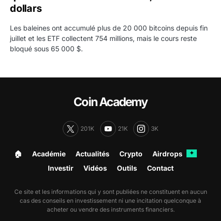
dollars
Les baleines ont accumulé plus de 20 000 bitcoins depuis fin
juillet et les ETF collectent 754 millions, mais le cours reste
bloqué sous 65 000 $.
Coin Academy
201K
21K
3K
🏠︎
Académie
Actualités
Crypto
Airdrops
✦
Investir
Vidéos
Outils
Contact
Ce site et les informations qui y sont publiées ne constituent en aucun
cas des conseils en investissement ni une incitation quelconque à
acheter ou vendre des instruments financiers.