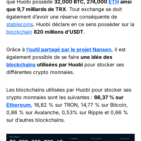
que Huobi possède
32,000 BTC, 274,000
ETH
ainsi
que 9,7 milliards de TRX
. Tout exchange se doit
également d’avoir une réserve conséquente de
stablecoins
. Huobi déclare en ce sens posséder sur la
blockchain
820 millions d’USDT
.
Grâce à
l’outil partagé par le projet Nansen
, il est
également possible de se faire
une idée des
blockchains
utilisées par Huobi
pour stocker ses
différentes crypto monnaies.
Les blockchains utilisées par Huobi pour stocker ses
crypto monnaies sont les suivantes :
66,37 % sur
Ethereum
, 16,82 % sur TRON, 14,77 % sur Bitcoin,
0,86 % sur Avalanche, 0,53% sur Ripple et 0,66 %
sur d’autres blockchains.