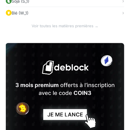
Soja (S_1)
Blé (W_1)
Voir toutes les matières premières →