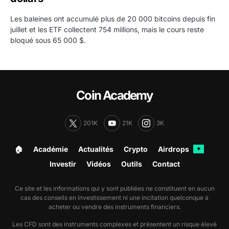
Les baleines ont accumulé plus de 20 000 bitcoins depuis fin
juillet et les ETF collectent 754 millions, mais le cours reste
bloqué sous 65 000 $.
Coin Academy
201K
21K
3K
🏠︎
Académie
Actualités
Crypto
Airdrops
✦
Investir
Vidéos
Outils
Contact
Ce site et les informations qui y sont publiées ne constituent en aucun
cas des conseils en investissement ni une incitation quelconque à
acheter ou vendre des instruments financiers.
Les CFD sont des instruments complexes et présentent un risque élevé