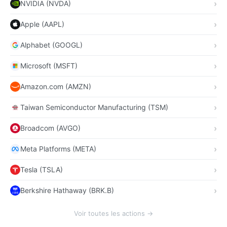
NVIDIA (NVDA)
Apple (AAPL)
Alphabet (GOOGL)
Microsoft (MSFT)
Amazon.com (AMZN)
Taiwan Semiconductor Manufacturing (TSM)
Broadcom (AVGO)
Meta Platforms (META)
Tesla (TSLA)
Berkshire Hathaway (BRK.B)
Voir toutes les actions →