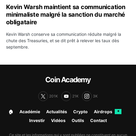
Kevin Warsh maintient sa communication
minimaliste malgré la sanction du marché
obligataire
Kevin Warsh conserve sa communication réduite malgré la
chute des Treasuries, et se dit prêt à relever les taux dès
septembre.
Coin Academy
201K
21K
3K
🏠︎
Académie
Actualités
Crypto
Airdrops
✦
Investir
Vidéos
Outils
Contact
Ce site et les informations qui y sont publiées ne constituent en aucun