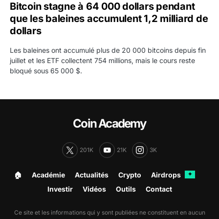
Bitcoin stagne à 64 000 dollars pendant
que les baleines accumulent 1,2 milliard de
dollars
Les baleines ont accumulé plus de 20 000 bitcoins depuis fin
juillet et les ETF collectent 754 millions, mais le cours reste
bloqué sous 65 000 $.
Coin Academy
201K
21K
3K
🏠︎
Académie
Actualités
Crypto
Airdrops
✦
Investir
Vidéos
Outils
Contact
Ce site et les informations qui y sont publiées ne constituent en aucun