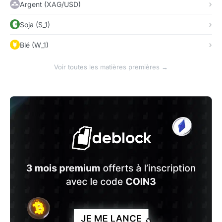
Argent (XAG/USD)
Soja (S_1)
Blé (W_1)
Voir toutes les matières premières →