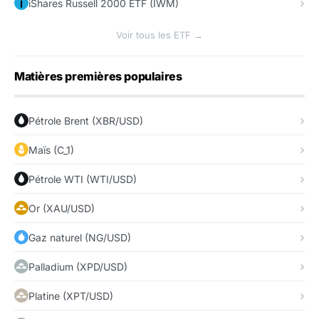
iShares Russell 2000 ETF (IWM)
Voir tous les ETF →
Matières premières populaires
Pétrole Brent (XBR/USD)
Maïs (C_1)
Pétrole WTI (WTI/USD)
Or (XAU/USD)
Gaz naturel (NG/USD)
Palladium (XPD/USD)
Platine (XPT/USD)