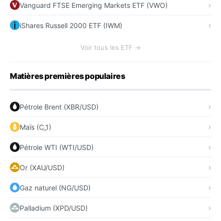
Vanguard FTSE Emerging Markets ETF (VWO)
iShares Russell 2000 ETF (IWM)
Voir tous les ETF →
Matières premières populaires
Pétrole Brent (XBR/USD)
Maïs (C_1)
Pétrole WTI (WTI/USD)
Or (XAU/USD)
Gaz naturel (NG/USD)
Palladium (XPD/USD)