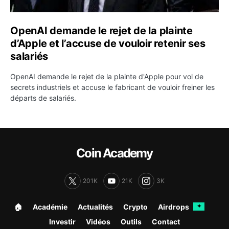
OpenAI demande le rejet de la plainte
d’Apple et l’accuse de vouloir retenir ses
salariés
OpenAI demande le rejet de la plainte d'Apple pour vol de
secrets industriels et accuse le fabricant de vouloir freiner les
départs de salariés.
Coin Academy
201K
21K
3K
🏠︎
Académie
Actualités
Crypto
Airdrops
✦
Investir
Vidéos
Outils
Contact