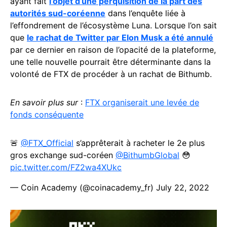
ayant fait
l’objet d’une perquisition de la part des
autorités sud-coréenne
dans l’enquête liée à
l’effondrement de l’écosystème Luna. Lorsque l’on sait
que
le rachat de Twitter par Elon Musk a été annulé
par ce dernier en raison de l’opacité de la plateforme,
une telle nouvelle pourrait être déterminante dans la
volonté de FTX de procéder à un rachat de Bithumb.
En savoir plus sur
:
FTX organiserait une levée de
fonds conséquente
🚨
@FTX_Official
s’apprêterait à racheter le 2e plus
gros exchange sud-coréen
@BithumbGlobal
😳
pic.twitter.com/FZ2wa4XUkc
— Coin Academy (@coinacademy_fr)
July 22, 2022