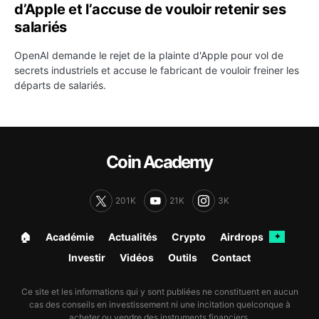
d’Apple et l’accuse de vouloir retenir ses
salariés
OpenAI demande le rejet de la plainte d'Apple pour vol de
secrets industriels et accuse le fabricant de vouloir freiner les
départs de salariés.
Coin Academy
201K
21K
3K
🏠︎
Académie
Actualités
Crypto
Airdrops
✦
Investir
Vidéos
Outils
Contact
Ce site et les informations qui y sont publiées ne constituent en aucun
cas des conseils en investissement ni une incitation quelconque à
acheter ou vendre des instruments financiers.