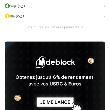
Soja (S_1)
Blé (W_1)
Voir toutes les matières premières →