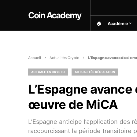
Coin Academy
🏠︎
Académie
Accueil
Actualités Crypto
L’Espagne avance de six m
ACTUALITÉS CRYPTO
ACTUALITÉS RÉGULATION
L’Espagne avance d
œuvre de MiCA
L’Espagne anticipe l’application des 
raccourcissant la période transitoire 