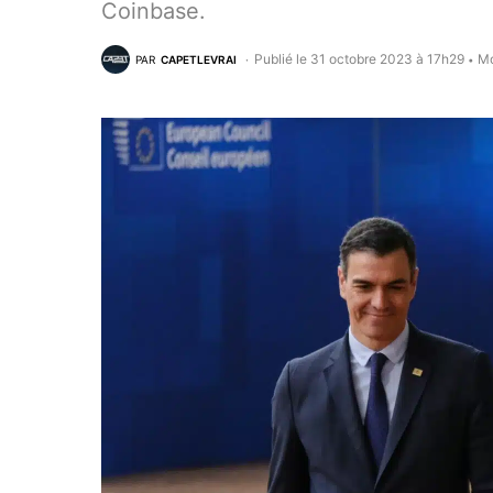
Coinbase.
Publié le 31 octobre 2023 à 17h29
Mo
PAR
CAPETLEVRAI
•