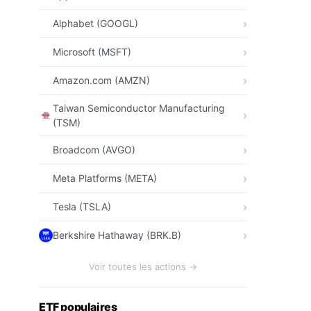
Alphabet (GOOGL)
Microsoft (MSFT)
Amazon.com (AMZN)
Taiwan Semiconductor Manufacturing
(TSM)
Broadcom (AVGO)
Meta Platforms (META)
Tesla (TSLA)
Berkshire Hathaway (BRK.B)
Voir toutes les actions →
ETF populaires