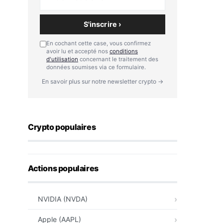
S'inscrire ›
En cochant cette case, vous confirmez
avoir lu et accepté nos
conditions
d'utilisation
concernant le traitement des
données soumises via ce formulaire.
En savoir plus sur notre newsletter crypto →
Crypto populaires
Actions populaires
NVIDIA (NVDA)
Apple (AAPL)