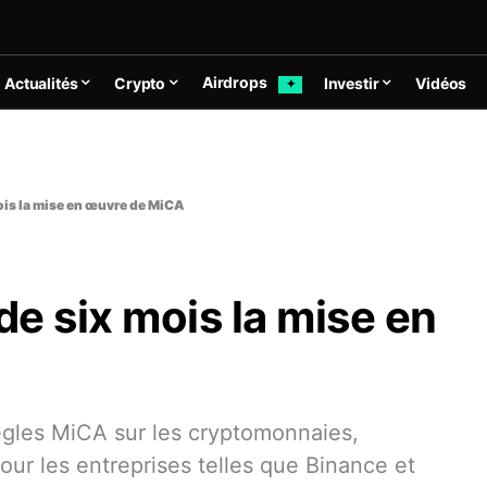
Airdrops
Actualités
Crypto
Investir
Vidéos
✦
ois la mise en œuvre de MiCA
e six mois la mise en
règles MiCA sur les cryptomonnaies,
pour les entreprises telles que Binance et